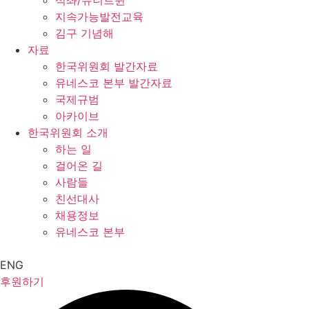
석좌/유니트윈
지속가능발전교육
김구 기념해
자료
한국위원회 발간자료
유네스코 본부 발간자료
국제규범
아카이브
한국위원회 소개
하는 일
걸어온 길
사람들
친선대사
채용정보
유네스코 본부
ENG
후원하기