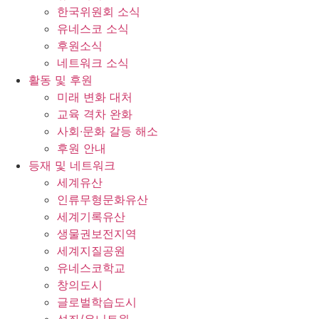
한국위원회 소식
유네스코 소식
후원소식
네트워크 소식
활동 및 후원
미래 변화 대처
교육 격차 완화
사회∙문화 갈등 해소
후원 안내
등재 및 네트워크
세계유산
인류무형문화유산
세계기록유산
생물권보전지역
세계지질공원
유네스코학교
창의도시
글로벌학습도시