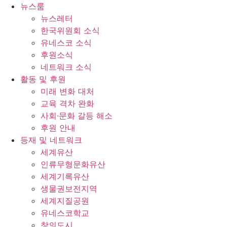
콘
뉴스룸
텐
뉴스레터
츠
한국위원회 소식
로
유네스코 소식
건
후원소식
너
네트워크 소식
뛰
활동 및 후원
기
미래 변화 대처
교육 격차 완화
사회∙문화 갈등 해소
후원 안내
등재 및 네트워크
세계유산
인류무형문화유산
세계기록유산
생물권보전지역
세계지질공원
유네스코학교
창의도시