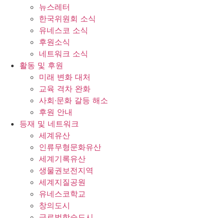
뉴스레터
한국위원회 소식
유네스코 소식
후원소식
네트워크 소식
활동 및 후원
미래 변화 대처
교육 격차 완화
사회∙문화 갈등 해소
후원 안내
등재 및 네트워크
세계유산
인류무형문화유산
세계기록유산
생물권보전지역
세계지질공원
유네스코학교
창의도시
글로벌학습도시