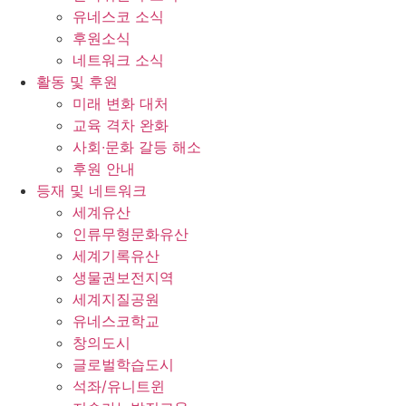
유네스코 소식
후원소식
네트워크 소식
활동 및 후원
미래 변화 대처
교육 격차 완화
사회∙문화 갈등 해소
후원 안내
등재 및 네트워크
세계유산
인류무형문화유산
세계기록유산
생물권보전지역
세계지질공원
유네스코학교
창의도시
글로벌학습도시
석좌/유니트윈