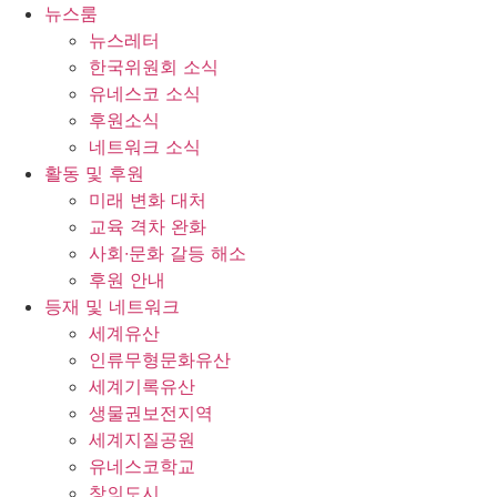
콘
뉴스룸
텐
뉴스레터
츠
한국위원회 소식
로
유네스코 소식
건
후원소식
너
네트워크 소식
뛰
활동 및 후원
기
미래 변화 대처
교육 격차 완화
사회∙문화 갈등 해소
후원 안내
등재 및 네트워크
세계유산
인류무형문화유산
세계기록유산
생물권보전지역
세계지질공원
유네스코학교
창의도시