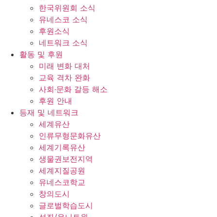
한국위원회 소식
유네스코 소식
후원소식
네트워크 소식
활동 및 후원
미래 변화 대처
교육 격차 완화
사회∙문화 갈등 해소
후원 안내
등재 및 네트워크
세계유산
인류무형문화유산
세계기록유산
생물권보전지역
세계지질공원
유네스코학교
창의도시
글로벌학습도시