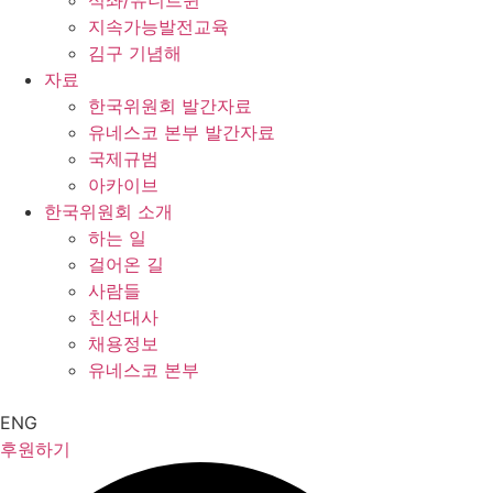
석좌/유니트윈
지속가능발전교육
김구 기념해
자료
한국위원회 발간자료
유네스코 본부 발간자료
국제규범
아카이브
한국위원회 소개
하는 일
걸어온 길
사람들
친선대사
채용정보
유네스코 본부
ENG
후원하기