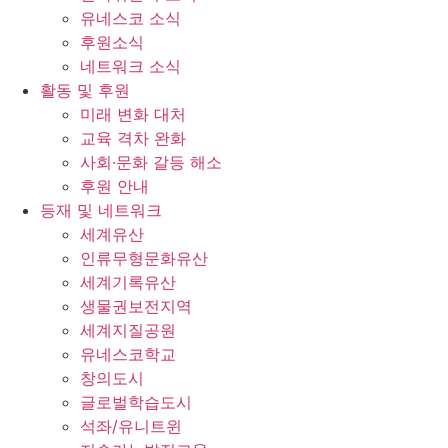
유네스코 소식
후원소식
네트워크 소식
활동 및 후원
미래 변화 대처
교육 격차 완화
사회∙문화 갈등 해소
후원 안내
등재 및 네트워크
세계유산
인류무형문화유산
세계기록유산
생물권보전지역
세계지질공원
유네스코학교
창의도시
글로벌학습도시
석좌/유니트윈