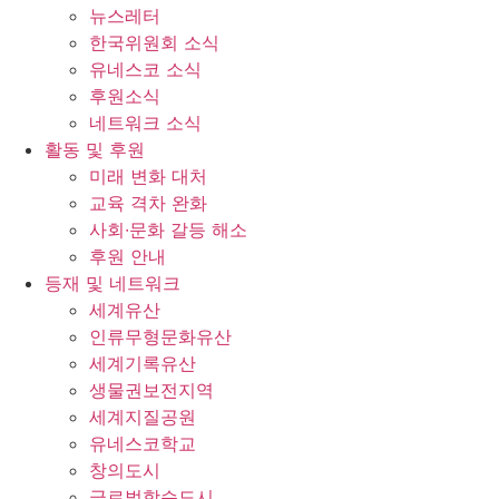
뉴스레터
한국위원회 소식
유네스코 소식
후원소식
네트워크 소식
활동 및 후원
미래 변화 대처
교육 격차 완화
사회∙문화 갈등 해소
후원 안내
등재 및 네트워크
세계유산
인류무형문화유산
세계기록유산
생물권보전지역
세계지질공원
유네스코학교
창의도시
글로벌학습도시