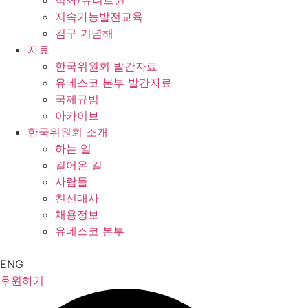
석좌/유니트윈
지속가능발전교육
김구 기념해
자료
한국위원회 발간자료
유네스코 본부 발간자료
국제규범
아카이브
한국위원회 소개
하는 일
걸어온 길
사람들
친선대사
채용정보
유네스코 본부
ENG
후원하기