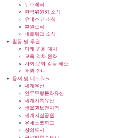
뉴스레터
한국위원회 소식
유네스코 소식
후원소식
네트워크 소식
활동 및 후원
미래 변화 대처
교육 격차 완화
사회∙문화 갈등 해소
후원 안내
등재 및 네트워크
세계유산
인류무형문화유산
세계기록유산
생물권보전지역
세계지질공원
유네스코학교
창의도시
글로벌학습도시