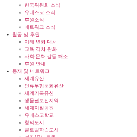
한국위원회 소식
유네스코 소식
후원소식
네트워크 소식
활동 및 후원
미래 변화 대처
교육 격차 완화
사회∙문화 갈등 해소
후원 안내
등재 및 네트워크
세계유산
인류무형문화유산
세계기록유산
생물권보전지역
세계지질공원
유네스코학교
창의도시
글로벌학습도시