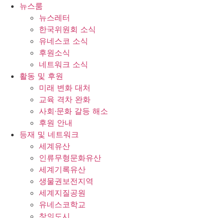
콘
뉴스룸
텐
뉴스레터
츠
한국위원회 소식
로
유네스코 소식
건
후원소식
너
네트워크 소식
뛰
활동 및 후원
기
미래 변화 대처
교육 격차 완화
사회∙문화 갈등 해소
후원 안내
등재 및 네트워크
세계유산
인류무형문화유산
세계기록유산
생물권보전지역
세계지질공원
유네스코학교
창의도시