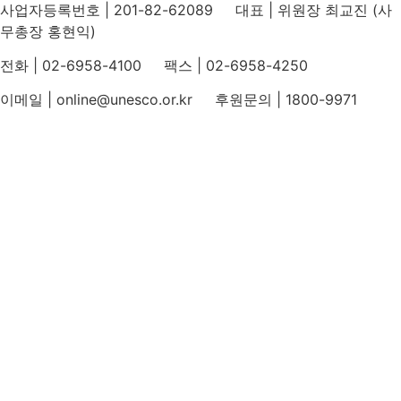
사업자등록번호 | 201-82-62089 대표 | 위원장 최교진 (사
무총장 홍현익)
전화 | 02-6958-4100 팩스 | 02-6958-4250
이메일 | online@unesco.or.kr 후원문의 | 1800-9971
개인정보처리방침
후원개발 홈페이지 이용약관
영상정보처리기기 운영지침
후원명칭 사용 신청 안내
유네스코회관
국민권익위원회
인스타그램
카카오톡 채널
페이스북