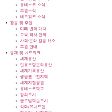
유네스코 소식
후원소식
네트워크 소식
활동 및 후원
미래 변화 대처
교육 격차 완화
사회∙문화 갈등 해소
후원 안내
등재 및 네트워크
세계유산
인류무형문화유산
세계기록유산
생물권보전지역
세계지질공원
유네스코학교
창의도시
글로벌학습도시
석좌/유니트윈