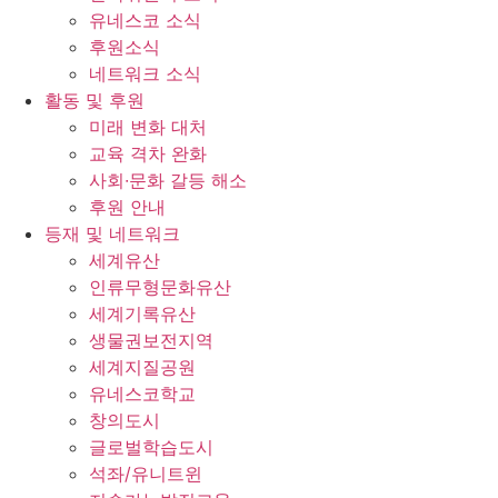
유네스코 소식
후원소식
네트워크 소식
활동 및 후원
미래 변화 대처
교육 격차 완화
사회∙문화 갈등 해소
후원 안내
등재 및 네트워크
세계유산
인류무형문화유산
세계기록유산
생물권보전지역
세계지질공원
유네스코학교
창의도시
글로벌학습도시
석좌/유니트윈