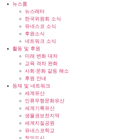
콘
뉴스룸
텐
뉴스레터
츠
한국위원회 소식
로
유네스코 소식
건
후원소식
너
네트워크 소식
뛰
활동 및 후원
기
미래 변화 대처
교육 격차 완화
사회∙문화 갈등 해소
후원 안내
등재 및 네트워크
세계유산
인류무형문화유산
세계기록유산
생물권보전지역
세계지질공원
유네스코학교
창의도시