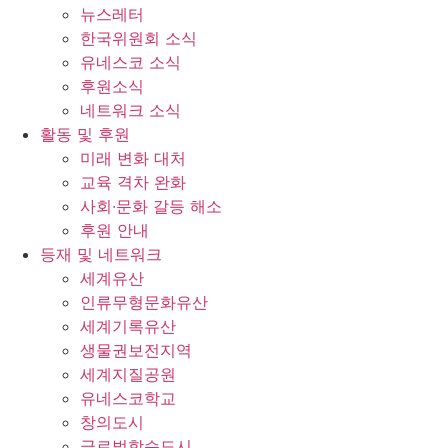
뉴스레터
한국위원회 소식
유네스코 소식
후원소식
네트워크 소식
활동 및 후원
미래 변화 대처
교육 격차 완화
사회∙문화 갈등 해소
후원 안내
등재 및 네트워크
세계유산
인류무형문화유산
세계기록유산
생물권보전지역
세계지질공원
유네스코학교
창의도시
글로벌학습도시