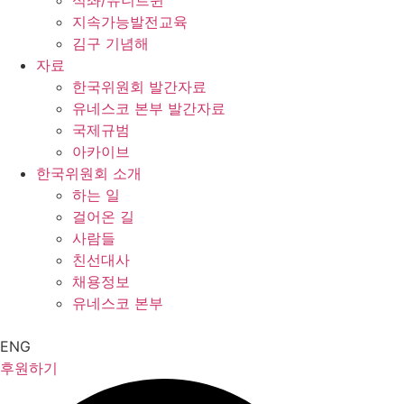
석좌/유니트윈
지속가능발전교육
김구 기념해
자료
한국위원회 발간자료
유네스코 본부 발간자료
국제규범
아카이브
한국위원회 소개
하는 일
걸어온 길
사람들
친선대사
채용정보
유네스코 본부
ENG
후원하기