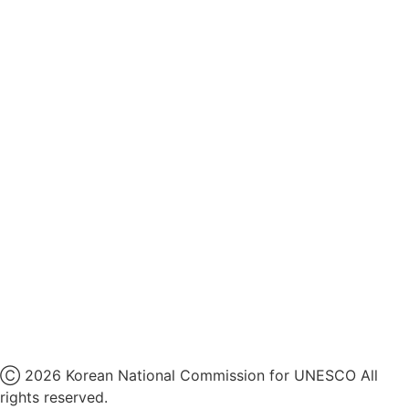
후원개발 홈페이지 이용약관
영상정보처리기기 운영지침
후원명칭 사용 신청 안내
유네스코회관
국민권익위원회
인스타그램
카카오톡 채널
페이스북
네이버 블로그
유튜브
X
Ⓒ 2026 Korean National Commission for UNESCO All
rights reserved.