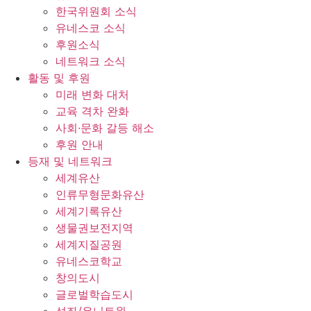
한국위원회 소식
유네스코 소식
후원소식
네트워크 소식
활동 및 후원
미래 변화 대처
교육 격차 완화
사회∙문화 갈등 해소
후원 안내
등재 및 네트워크
세계유산
인류무형문화유산
세계기록유산
생물권보전지역
세계지질공원
유네스코학교
창의도시
글로벌학습도시