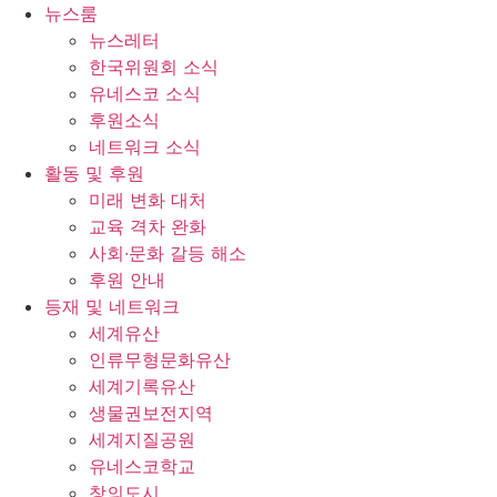
콘
뉴스룸
텐
뉴스레터
츠
한국위원회 소식
로
유네스코 소식
건
후원소식
너
네트워크 소식
뛰
활동 및 후원
기
미래 변화 대처
교육 격차 완화
사회∙문화 갈등 해소
후원 안내
등재 및 네트워크
세계유산
인류무형문화유산
세계기록유산
생물권보전지역
세계지질공원
유네스코학교
창의도시