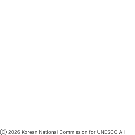
개인정보처리방침
후원개발 홈페이지 이용약관
영상정보처리기기 운영지침
후원명칭 사용 신청 안내
유네스코회관
국민권익위원회
인스타그램
카카오톡 채널
페이스북
네이버 블로그
유튜브
X
Ⓒ 2026 Korean National Commission for UNESCO All