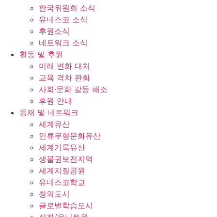
한국위원회 소식
유네스코 소식
후원소식
네트워크 소식
활동 및 후원
미래 변화 대처
교육 격차 완화
사회∙문화 갈등 해소
후원 안내
등재 및 네트워크
세계유산
인류무형문화유산
세계기록유산
생물권보전지역
세계지질공원
유네스코학교
창의도시
글로벌학습도시