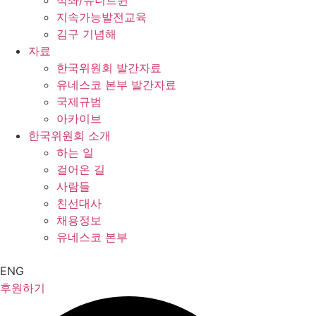
석좌/유니트윈
지속가능발전교육
김구 기념해
자료
한국위원회 발간자료
유네스코 본부 발간자료
국제규범
아카이브
한국위원회 소개
하는 일
걸어온 길
사람들
친선대사
채용정보
유네스코 본부
ENG
후원하기