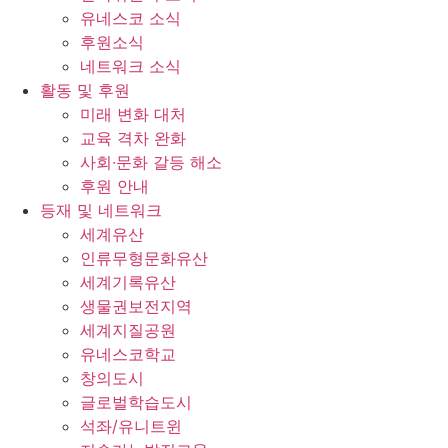
유네스코 소식
후원소식
네트워크 소식
활동 및 후원
미래 변화 대처
교육 격차 완화
사회∙문화 갈등 해소
후원 안내
등재 및 네트워크
세계유산
인류무형문화유산
세계기록유산
생물권보전지역
세계지질공원
유네스코학교
창의도시
글로벌학습도시
석좌/유니트윈