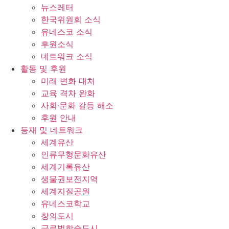
뉴스레터
한국위원회 소식
유네스코 소식
후원소식
네트워크 소식
활동 및 후원
미래 변화 대처
교육 격차 완화
사회∙문화 갈등 해소
후원 안내
등재 및 네트워크
세계유산
인류무형문화유산
세계기록유산
생물권보전지역
세계지질공원
유네스코학교
창의도시
글로벌학습도시