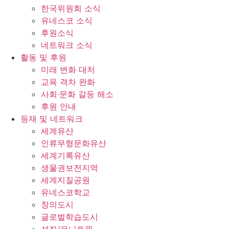
한국위원회 소식
유네스코 소식
후원소식
네트워크 소식
활동 및 후원
미래 변화 대처
교육 격차 완화
사회∙문화 갈등 해소
후원 안내
등재 및 네트워크
세계유산
인류무형문화유산
세계기록유산
생물권보전지역
세계지질공원
유네스코학교
창의도시
글로벌학습도시