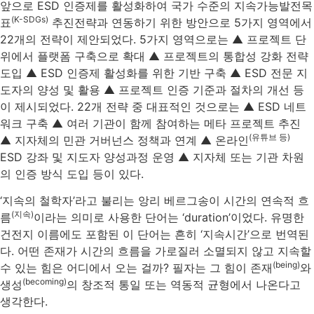
앞으로 ESD 인증제를 활성화하여 국가 수준의 지속가능발전목
(K-SDGs)
표
추진전략과 연동하기 위한 방안으로 5가지 영역에서
22개의 전략이 제안되었다. 5가지 영역으로는 ▲ 프로젝트 단
위에서 플랫폼 구축으로 확대 ▲ 프로젝트의 통합성 강화 전략
도입 ▲ ESD 인증제 활성화를 위한 기반 구축 ▲ ESD 전문 지
도자의 양성 및 활용 ▲ 프로젝트 인증 기준과 절차의 개선 등
이 제시되었다. 22개 전략 중 대표적인 것으로는 ▲ ESD 네트
워크 구축 ▲ 여러 기관이 함께 참여하는 메타 프로젝트 추진
(유튜브 등)
▲ 지자체의 민관 거버넌스 정책과 연계 ▲ 온라인
ESD 강좌 및 지도자 양성과정 운영 ▲ 지자체 또는 기관 차원
의 인증 방식 도입 등이 있다.
‘지속의 철학자’라고 불리는 앙리 베르그송이 시간의 연속적 흐
(지속)
름
이라는 의미로 사용한 단어는 ‘duration’이었다. 유명한
건전지 이름에도 포함된 이 단어는 흔히 ‘지속시간’으로 번역된
다. 어떤 존재가 시간의 흐름을 가로질러 소멸되지 않고 지속할
(being)
수 있는 힘은 어디에서 오는 걸까? 필자는 그 힘이 존재
와
(becoming)
생성
의 창조적 통일 또는 역동적 균형에서 나온다고
생각한다.