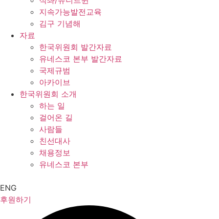
석좌/유니트윈
지속가능발전교육
김구 기념해
자료
한국위원회 발간자료
유네스코 본부 발간자료
국제규범
아카이브
한국위원회 소개
하는 일
걸어온 길
사람들
친선대사
채용정보
유네스코 본부
ENG
후원하기