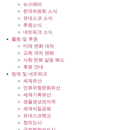
뉴스레터
한국위원회 소식
유네스코 소식
후원소식
네트워크 소식
활동 및 후원
미래 변화 대처
교육 격차 완화
사회∙문화 갈등 해소
후원 안내
등재 및 네트워크
세계유산
인류무형문화유산
세계기록유산
생물권보전지역
세계지질공원
유네스코학교
창의도시
글로벌학습도시