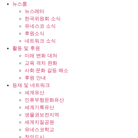
콘
뉴스룸
텐
뉴스레터
츠
한국위원회 소식
로
유네스코 소식
건
후원소식
너
네트워크 소식
뛰
활동 및 후원
기
미래 변화 대처
교육 격차 완화
사회∙문화 갈등 해소
후원 안내
등재 및 네트워크
세계유산
인류무형문화유산
세계기록유산
생물권보전지역
세계지질공원
유네스코학교
창의도시