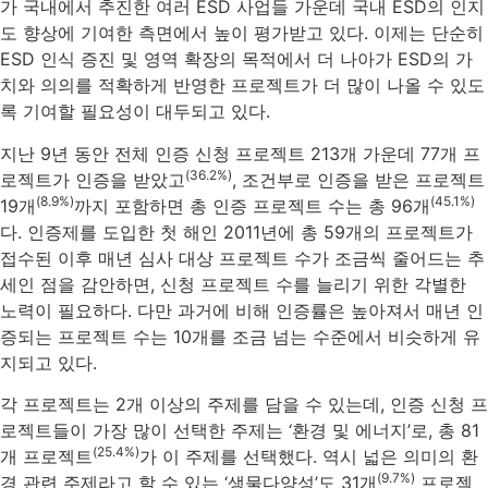
가 국내에서 추진한 여러 ESD 사업들 가운데 국내 ESD의 인지
도 향상에 기여한 측면에서 높이 평가받고 있다. 이제는 단순히
ESD 인식 증진 및 영역 확장의 목적에서 더 나아가 ESD의 가
치와 의의를 적확하게 반영한 프로젝트가 더 많이 나올 수 있도
록 기여할 필요성이 대두되고 있다.
지난 9년 동안 전체 인증 신청 프로젝트 213개 가운데 77개 프
(36.2%)
로젝트가 인증을 받았고
, 조건부로 인증을 받은 프로젝트
(8.9%)
(45.1%)
19개
까지 포함하면 총 인증 프로젝트 수는 총 96개
다. 인증제를 도입한 첫 해인 2011년에 총 59개의 프로젝트가
접수된 이후 매년 심사 대상 프로젝트 수가 조금씩 줄어드는 추
세인 점을 감안하면, 신청 프로젝트 수를 늘리기 위한 각별한
노력이 필요하다. 다만 과거에 비해 인증률은 높아져서 매년 인
증되는 프로젝트 수는 10개를 조금 넘는 수준에서 비슷하게 유
지되고 있다.
각 프로젝트는 2개 이상의 주제를 담을 수 있는데, 인증 신청 프
로젝트들이 가장 많이 선택한 주제는 ‘환경 및 에너지’로, 총 81
(25.4%)
개 프로젝트
가 이 주제를 선택했다. 역시 넓은 의미의 환
(9.7%)
경 관련 주제라고 할 수 있는 ‘생물다양성’도 31개
프로젝