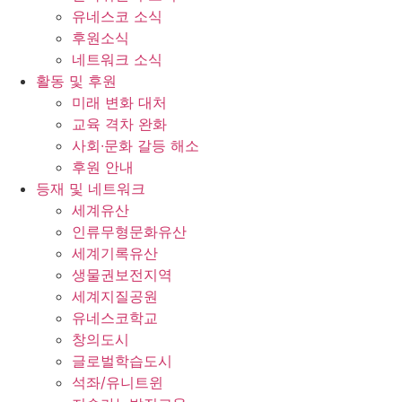
유네스코 소식
후원소식
네트워크 소식
활동 및 후원
미래 변화 대처
교육 격차 완화
사회∙문화 갈등 해소
후원 안내
등재 및 네트워크
세계유산
인류무형문화유산
세계기록유산
생물권보전지역
세계지질공원
유네스코학교
창의도시
글로벌학습도시
석좌/유니트윈