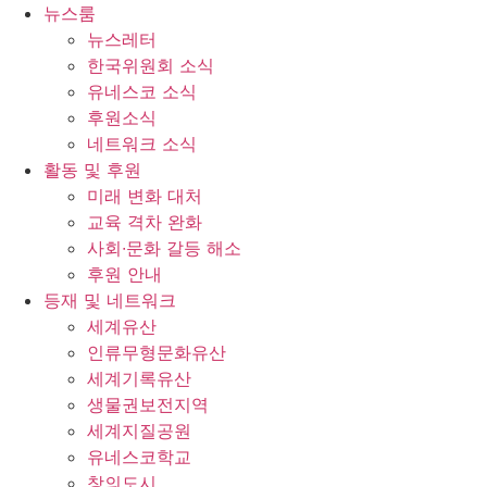
콘
뉴스룸
텐
뉴스레터
츠
한국위원회 소식
로
유네스코 소식
건
후원소식
너
네트워크 소식
뛰
활동 및 후원
기
미래 변화 대처
교육 격차 완화
사회∙문화 갈등 해소
후원 안내
등재 및 네트워크
세계유산
인류무형문화유산
세계기록유산
생물권보전지역
세계지질공원
유네스코학교
창의도시