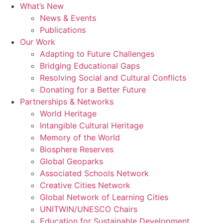
콘
What’s New
텐
News & Events
츠
Publications
로
Our Work
건
Adapting to Future Challenges
너
Bridging Educational Gaps
뛰
Resolving Social and Cultural Conflicts
기
Donating for a Better Future
Partnerships & Networks
World Heritage
Intangible Cultural Heritage
Memory of the World
Biosphere Reserves
Global Geoparks
Associated Schools Network
Creative Cities Network
Global Network of Learning Cities
UNITWIN/UNESCO Chairs
Education for Sustainable Development