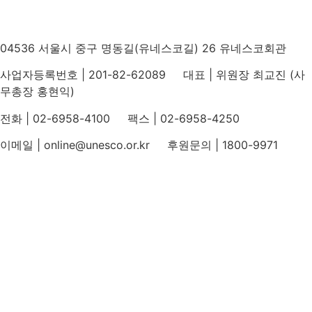
04536 서울시 중구 명동길(유네스코길) 26 유네스코회관
사업자등록번호 | 201-82-62089 대표 | 위원장 최교진 (사
무총장 홍현익)
전화 | 02-6958-4100 팩스 | 02-6958-4250
이메일 | online@unesco.or.kr 후원문의 | 1800-9971
개인정보처리방침
후원개발 홈페이지 이용약관
영상정보처리기기 운영지침
후원명칭 사용 신청 안내
유네스코회관
국민권익위원회