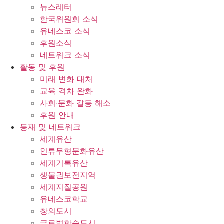
뉴스레터
한국위원회 소식
유네스코 소식
후원소식
네트워크 소식
활동 및 후원
미래 변화 대처
교육 격차 완화
사회∙문화 갈등 해소
후원 안내
등재 및 네트워크
세계유산
인류무형문화유산
세계기록유산
생물권보전지역
세계지질공원
유네스코학교
창의도시
글로벌학습도시