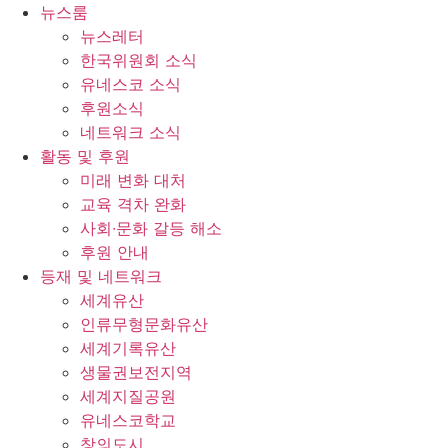
콘
뉴스룸
텐
뉴스레터
츠
한국위원회 소식
로
유네스코 소식
건
후원소식
너
네트워크 소식
뛰
활동 및 후원
기
미래 변화 대처
교육 격차 완화
사회∙문화 갈등 해소
후원 안내
등재 및 네트워크
세계유산
인류무형문화유산
세계기록유산
생물권보전지역
세계지질공원
유네스코학교
창의도시