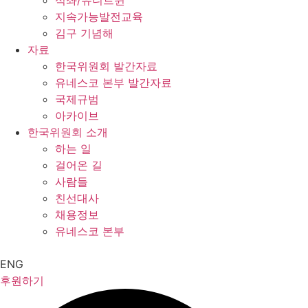
석좌/유니트윈
지속가능발전교육
김구 기념해
자료
한국위원회 발간자료
유네스코 본부 발간자료
국제규범
아카이브
한국위원회 소개
하는 일
걸어온 길
사람들
친선대사
채용정보
유네스코 본부
ENG
후원하기