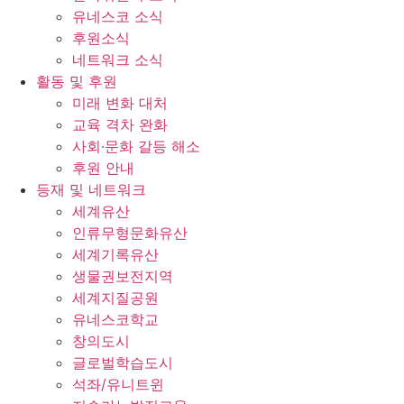
유네스코 소식
후원소식
네트워크 소식
활동 및 후원
미래 변화 대처
교육 격차 완화
사회∙문화 갈등 해소
후원 안내
등재 및 네트워크
세계유산
인류무형문화유산
세계기록유산
생물권보전지역
세계지질공원
유네스코학교
창의도시
글로벌학습도시
석좌/유니트윈