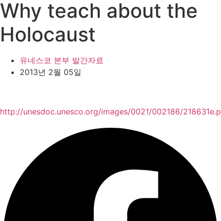
Why teach about the
Holocaust
유네스코 본부 발간자료
2013년 2월 05일
http://unesdoc.unesco.org/images/0021/002186/218631e.p