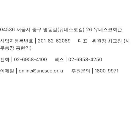
04536 서울시 중구 명동길(유네스코길) 26 유네스코회관
사업자등록번호 | 201-82-62089 대표 | 위원장 최교진 (사
무총장 홍현익)
전화 | 02-6958-4100 팩스 | 02-6958-4250
이메일 | online@unesco.or.kr 후원문의 | 1800-9971
개인정보처리방침
후원개발 홈페이지 이용약관
영상정보처리기기 운영지침
후원명칭 사용 신청 안내
유네스코회관
국민권익위원회