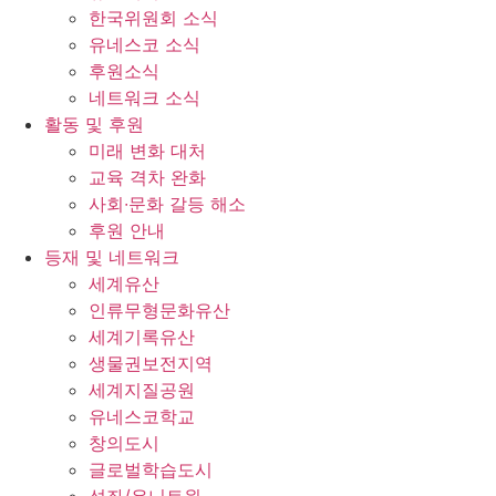
한국위원회 소식
유네스코 소식
후원소식
네트워크 소식
활동 및 후원
미래 변화 대처
교육 격차 완화
사회∙문화 갈등 해소
후원 안내
등재 및 네트워크
세계유산
인류무형문화유산
세계기록유산
생물권보전지역
세계지질공원
유네스코학교
창의도시
글로벌학습도시