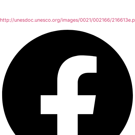
http://unesdoc.unesco.org/images/0021/002166/216613e.p