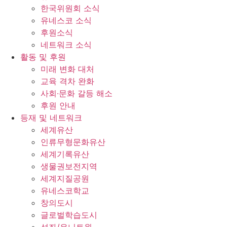
한국위원회 소식
유네스코 소식
후원소식
네트워크 소식
활동 및 후원
미래 변화 대처
교육 격차 완화
사회∙문화 갈등 해소
후원 안내
등재 및 네트워크
세계유산
인류무형문화유산
세계기록유산
생물권보전지역
세계지질공원
유네스코학교
창의도시
글로벌학습도시