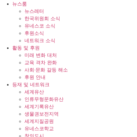
콘
뉴스룸
텐
뉴스레터
츠
한국위원회 소식
로
유네스코 소식
건
후원소식
너
네트워크 소식
뛰
활동 및 후원
기
미래 변화 대처
교육 격차 완화
사회∙문화 갈등 해소
후원 안내
등재 및 네트워크
세계유산
인류무형문화유산
세계기록유산
생물권보전지역
세계지질공원
유네스코학교
창의도시