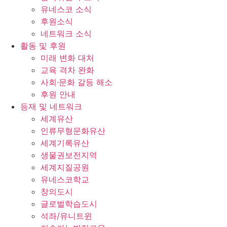
유네스코 소식
후원소식
네트워크 소식
활동 및 후원
미래 변화 대처
교육 격차 완화
사회∙문화 갈등 해소
후원 안내
등재 및 네트워크
세계유산
인류무형문화유산
세계기록유산
생물권보전지역
세계지질공원
유네스코학교
창의도시
글로벌학습도시
석좌/유니트윈