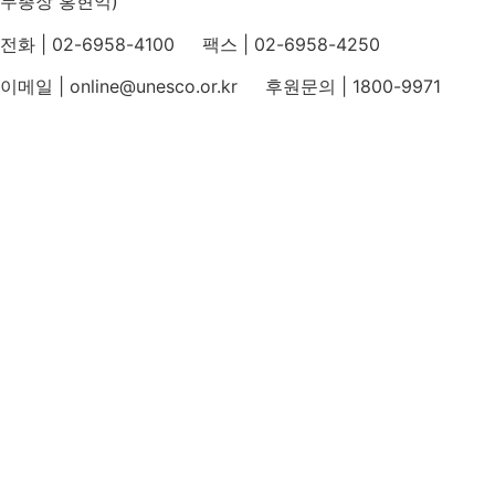
무총장 홍현익)
전화 | 02-6958-4100 팩스 | 02-6958-4250
이메일 | online@unesco.or.kr 후원문의 | 1800-9971
개인정보처리방침
후원개발 홈페이지 이용약관
영상정보처리기기 운영지침
후원명칭 사용 신청 안내
유네스코회관
국민권익위원회
인스타그램
카카오톡 채널
페이스북
네이버 블로그