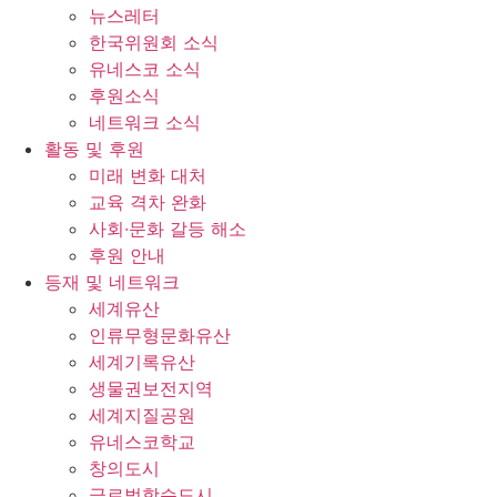
뉴스레터
한국위원회 소식
유네스코 소식
후원소식
네트워크 소식
활동 및 후원
미래 변화 대처
교육 격차 완화
사회∙문화 갈등 해소
후원 안내
등재 및 네트워크
세계유산
인류무형문화유산
세계기록유산
생물권보전지역
세계지질공원
유네스코학교
창의도시
글로벌학습도시