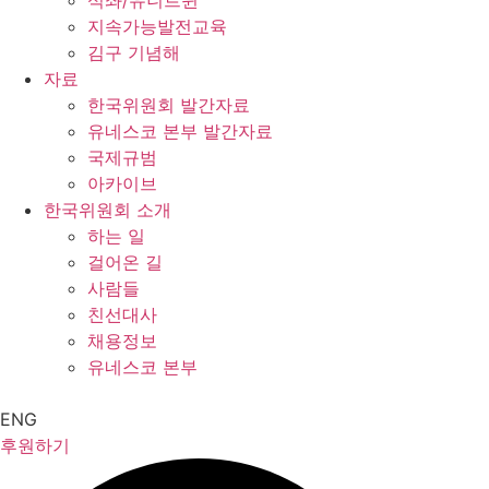
석좌/유니트윈
지속가능발전교육
김구 기념해
자료
한국위원회 발간자료
유네스코 본부 발간자료
국제규범
아카이브
한국위원회 소개
하는 일
걸어온 길
사람들
친선대사
채용정보
유네스코 본부
ENG
후원하기