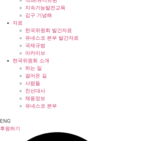
석좌/유니트윈
지속가능발전교육
김구 기념해
자료
한국위원회 발간자료
유네스코 본부 발간자료
국제규범
아카이브
한국위원회 소개
하는 일
걸어온 길
사람들
친선대사
채용정보
유네스코 본부
ENG
후원하기