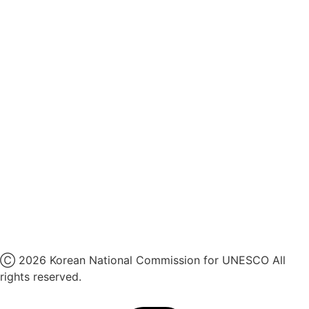
후원명칭 사용 신청 안내
유네스코회관
국민권익위원회
인스타그램
카카오톡 채널
페이스북
네이버 블로그
유튜브
X
Ⓒ 2026 Korean National Commission for UNESCO All
rights reserved.