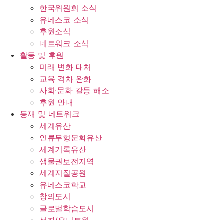
한국위원회 소식
유네스코 소식
후원소식
네트워크 소식
활동 및 후원
미래 변화 대처
교육 격차 완화
사회∙문화 갈등 해소
후원 안내
등재 및 네트워크
세계유산
인류무형문화유산
세계기록유산
생물권보전지역
세계지질공원
유네스코학교
창의도시
글로벌학습도시