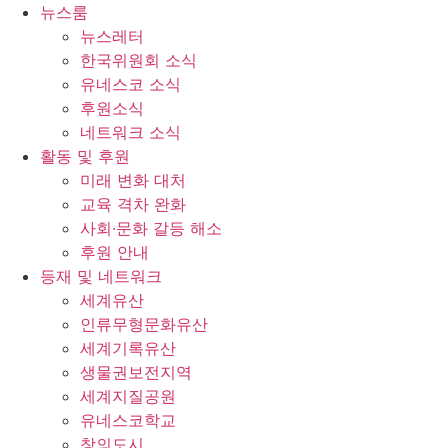
콘
뉴스룸
텐
뉴스레터
츠
한국위원회 소식
로
유네스코 소식
건
후원소식
너
네트워크 소식
뛰
활동 및 후원
기
미래 변화 대처
교육 격차 완화
사회∙문화 갈등 해소
후원 안내
등재 및 네트워크
세계유산
인류무형문화유산
세계기록유산
생물권보전지역
세계지질공원
유네스코학교
창의도시