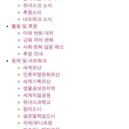
유네스코 소식
후원소식
네트워크 소식
활동 및 후원
미래 변화 대처
교육 격차 완화
사회∙문화 갈등 해소
후원 안내
등재 및 네트워크
세계유산
인류무형문화유산
세계기록유산
생물권보전지역
세계지질공원
유네스코학교
창의도시
글로벌학습도시
석좌/유니트윈