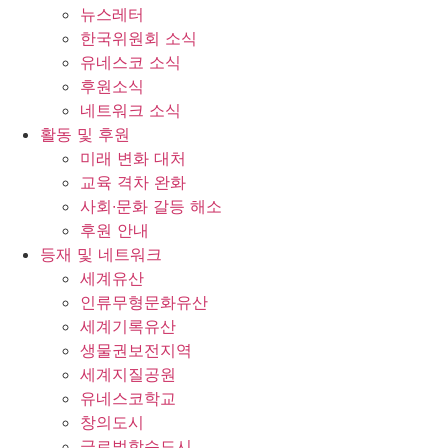
뉴스레터
한국위원회 소식
유네스코 소식
후원소식
네트워크 소식
활동 및 후원
미래 변화 대처
교육 격차 완화
사회∙문화 갈등 해소
후원 안내
등재 및 네트워크
세계유산
인류무형문화유산
세계기록유산
생물권보전지역
세계지질공원
유네스코학교
창의도시
글로벌학습도시