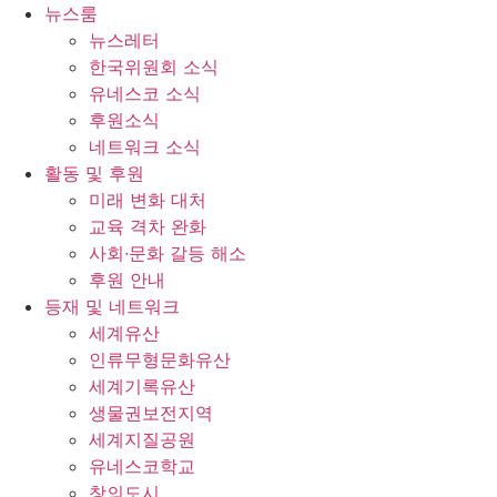
콘
뉴스룸
텐
뉴스레터
츠
한국위원회 소식
로
유네스코 소식
건
후원소식
너
네트워크 소식
뛰
활동 및 후원
기
미래 변화 대처
교육 격차 완화
사회∙문화 갈등 해소
후원 안내
등재 및 네트워크
세계유산
인류무형문화유산
세계기록유산
생물권보전지역
세계지질공원
유네스코학교
창의도시