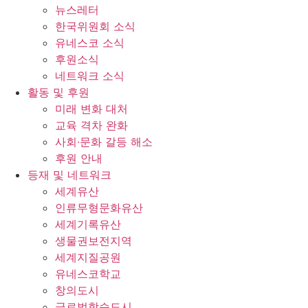
뉴스레터
한국위원회 소식
유네스코 소식
후원소식
네트워크 소식
활동 및 후원
미래 변화 대처
교육 격차 완화
사회∙문화 갈등 해소
후원 안내
등재 및 네트워크
세계유산
인류무형문화유산
세계기록유산
생물권보전지역
세계지질공원
유네스코학교
창의도시
글로벌학습도시