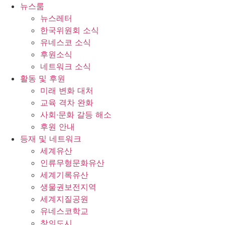
콘
뉴스룸
텐
뉴스레터
츠
한국위원회 소식
로
유네스코 소식
건
후원소식
너
네트워크 소식
뛰
활동 및 후원
기
미래 변화 대처
교육 격차 완화
사회∙문화 갈등 해소
후원 안내
등재 및 네트워크
세계유산
인류무형문화유산
세계기록유산
생물권보전지역
세계지질공원
유네스코학교
창의도시