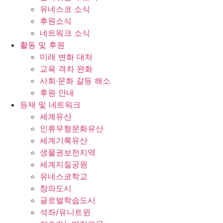
유네스코 소식
후원소식
네트워크 소식
활동 및 후원
미래 변화 대처
교육 격차 완화
사회∙문화 갈등 해소
후원 안내
등재 및 네트워크
세계유산
인류무형문화유산
세계기록유산
생물권보전지역
세계지질공원
유네스코학교
창의도시
글로벌학습도시
석좌/유니트윈