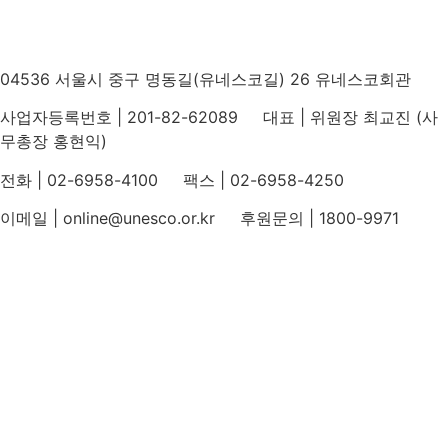
04536 서울시 중구 명동길(유네스코길) 26 유네스코회관
사업자등록번호 | 201-82-62089 대표 | 위원장 최교진 (사
무총장 홍현익)
전화 | 02-6958-4100 팩스 | 02-6958-4250
이메일 | online@unesco.or.kr 후원문의 | 1800-9971
개인정보처리방침
후원개발 홈페이지 이용약관
영상정보처리기기 운영지침
후원명칭 사용 신청 안내
유네스코회관
국민권익위원회