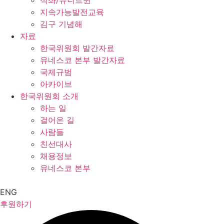
석좌/유니트윈
지속가능발전교육
김구 기념해
자료
한국위원회 발간자료
유네스코 본부 발간자료
국제규범
아카이브
한국위원회 소개
하는 일
걸어온 길
사람들
친선대사
채용정보
유네스코 본부
ENG
후원하기