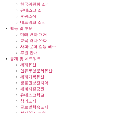
한국위원회 소식
유네스코 소식
후원소식
네트워크 소식
활동 및 후원
미래 변화 대처
교육 격차 완화
사회∙문화 갈등 해소
후원 안내
등재 및 네트워크
세계유산
인류무형문화유산
세계기록유산
생물권보전지역
세계지질공원
유네스코학교
창의도시
글로벌학습도시