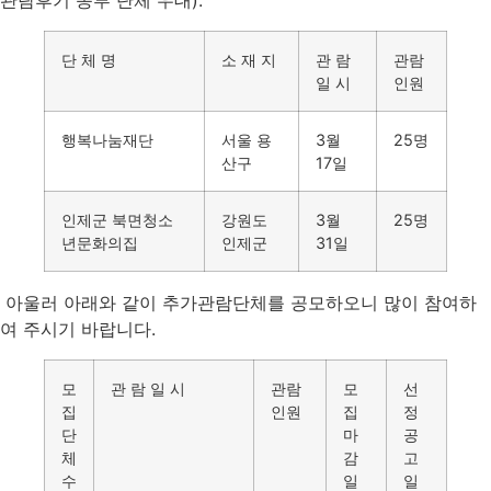
관람후기 송부 단체 우대).
단 체 명
소 재 지
관 람
관람
일 시
인원
행복나눔재단
서울 용
3월
25명
산구
17일
인제군 북면청소
강원도
3월
25명
년문화의집
인제군
31일
아울러 아래와 같이 추가관람단체를 공모하오니 많이 참여하
여 주시기 바랍니다.
모
관 람 일 시
관람
모
선
집
인원
집
정
단
마
공
체
감
고
수
일
일