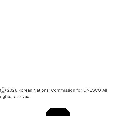
후원명칭 사용 신청 안내
유네스코회관
국민권익위원회
인스타그램
카카오톡 채널
페이스북
네이버 블로그
유튜브
X
Ⓒ 2026 Korean National Commission for UNESCO All
rights reserved.