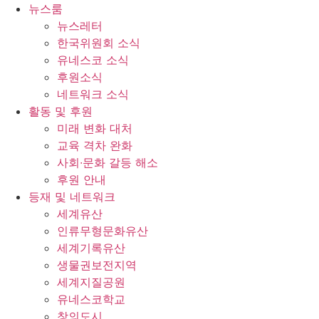
콘
뉴스룸
텐
뉴스레터
츠
한국위원회 소식
로
유네스코 소식
건
후원소식
너
네트워크 소식
뛰
활동 및 후원
기
미래 변화 대처
교육 격차 완화
사회∙문화 갈등 해소
후원 안내
등재 및 네트워크
세계유산
인류무형문화유산
세계기록유산
생물권보전지역
세계지질공원
유네스코학교
창의도시