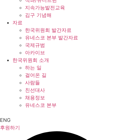
석좌/유니트윈
지속가능발전교육
김구 기념해
자료
한국위원회 발간자료
유네스코 본부 발간자료
국제규범
아카이브
한국위원회 소개
하는 일
걸어온 길
사람들
친선대사
채용정보
유네스코 본부
ENG
후원하기