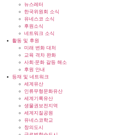
뉴스레터
한국위원회 소식
유네스코 소식
후원소식
네트워크 소식
활동 및 후원
미래 변화 대처
교육 격차 완화
사회∙문화 갈등 해소
후원 안내
등재 및 네트워크
세계유산
인류무형문화유산
세계기록유산
생물권보전지역
세계지질공원
유네스코학교
창의도시
글로벌학습도시