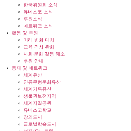
한국위원회 소식
유네스코 소식
후원소식
네트워크 소식
활동 및 후원
미래 변화 대처
교육 격차 완화
사회∙문화 갈등 해소
후원 안내
등재 및 네트워크
세계유산
인류무형문화유산
세계기록유산
생물권보전지역
세계지질공원
유네스코학교
창의도시
글로벌학습도시