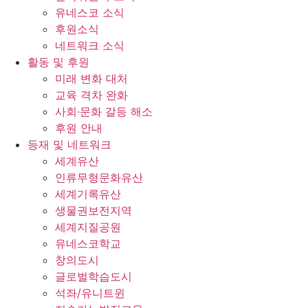
유네스코 소식
후원소식
네트워크 소식
활동 및 후원
미래 변화 대처
교육 격차 완화
사회∙문화 갈등 해소
후원 안내
등재 및 네트워크
세계유산
인류무형문화유산
세계기록유산
생물권보전지역
세계지질공원
유네스코학교
창의도시
글로벌학습도시
석좌/유니트윈