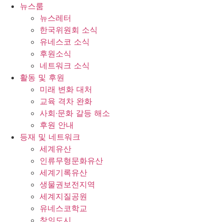
콘
뉴스룸
텐
뉴스레터
츠
한국위원회 소식
로
유네스코 소식
건
후원소식
너
네트워크 소식
뛰
활동 및 후원
기
미래 변화 대처
교육 격차 완화
사회∙문화 갈등 해소
후원 안내
등재 및 네트워크
세계유산
인류무형문화유산
세계기록유산
생물권보전지역
세계지질공원
유네스코학교
창의도시