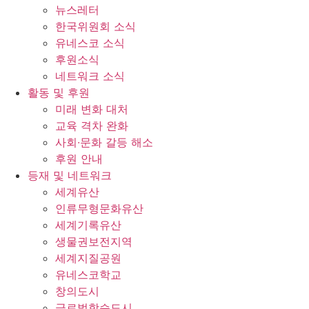
뉴스레터
한국위원회 소식
유네스코 소식
후원소식
네트워크 소식
활동 및 후원
미래 변화 대처
교육 격차 완화
사회∙문화 갈등 해소
후원 안내
등재 및 네트워크
세계유산
인류무형문화유산
세계기록유산
생물권보전지역
세계지질공원
유네스코학교
창의도시
글로벌학습도시