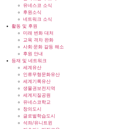
유네스코 소식
후원소식
네트워크 소식
활동 및 후원
미래 변화 대처
교육 격차 완화
사회∙문화 갈등 해소
후원 안내
등재 및 네트워크
세계유산
인류무형문화유산
세계기록유산
생물권보전지역
세계지질공원
유네스코학교
창의도시
글로벌학습도시
석좌/유니트윈