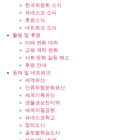
한국위원회 소식
유네스코 소식
후원소식
네트워크 소식
활동 및 후원
미래 변화 대처
교육 격차 완화
사회∙문화 갈등 해소
후원 안내
등재 및 네트워크
세계유산
인류무형문화유산
세계기록유산
생물권보전지역
세계지질공원
유네스코학교
창의도시
글로벌학습도시