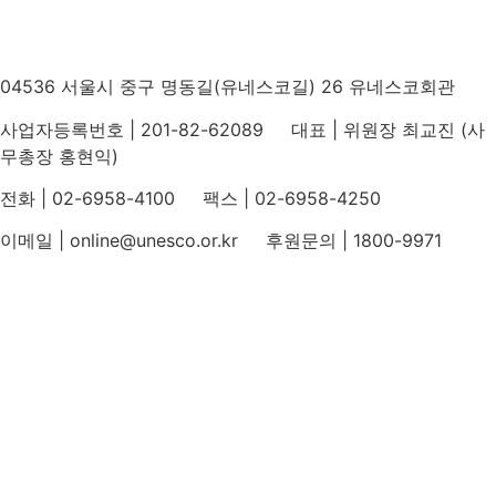
04536 서울시 중구 명동길(유네스코길) 26 유네스코회관
사업자등록번호 | 201-82-62089 대표 | 위원장 최교진 (사
무총장 홍현익)
전화 | 02-6958-4100 팩스 | 02-6958-4250
이메일 | online@unesco.or.kr 후원문의 | 1800-9971
개인정보처리방침
후원개발 홈페이지 이용약관
영상정보처리기기 운영지침
후원명칭 사용 신청 안내
유네스코회관
국민권익위원회