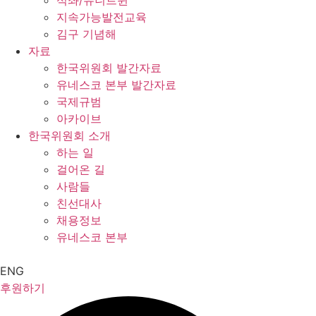
석좌/유니트윈
지속가능발전교육
김구 기념해
자료
한국위원회 발간자료
유네스코 본부 발간자료
국제규범
아카이브
한국위원회 소개
하는 일
걸어온 길
사람들
친선대사
채용정보
유네스코 본부
ENG
후원하기