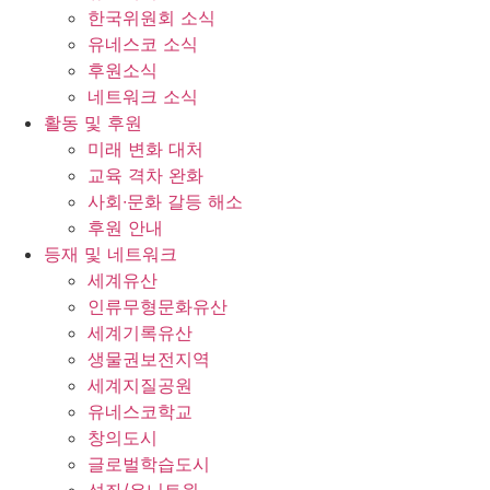
한국위원회 소식
유네스코 소식
후원소식
네트워크 소식
활동 및 후원
미래 변화 대처
교육 격차 완화
사회∙문화 갈등 해소
후원 안내
등재 및 네트워크
세계유산
인류무형문화유산
세계기록유산
생물권보전지역
세계지질공원
유네스코학교
창의도시
글로벌학습도시