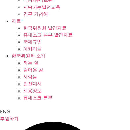
석좌/유니트윈
지속가능발전교육
김구 기념해
자료
한국위원회 발간자료
유네스코 본부 발간자료
국제규범
아카이브
한국위원회 소개
하는 일
걸어온 길
사람들
친선대사
채용정보
유네스코 본부
ENG
후원하기