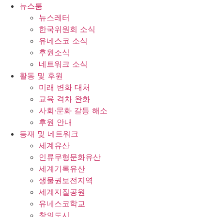
콘
뉴스룸
텐
뉴스레터
츠
한국위원회 소식
로
유네스코 소식
건
후원소식
너
네트워크 소식
뛰
활동 및 후원
기
미래 변화 대처
교육 격차 완화
사회∙문화 갈등 해소
후원 안내
등재 및 네트워크
세계유산
인류무형문화유산
세계기록유산
생물권보전지역
세계지질공원
유네스코학교
창의도시