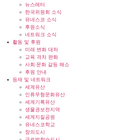
뉴스레터
한국위원회 소식
유네스코 소식
후원소식
네트워크 소식
활동 및 후원
미래 변화 대처
교육 격차 완화
사회∙문화 갈등 해소
후원 안내
등재 및 네트워크
세계유산
인류무형문화유산
세계기록유산
생물권보전지역
세계지질공원
유네스코학교
창의도시
글로벌학습도시