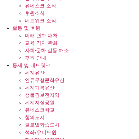
유네스코 소식
후원소식
네트워크 소식
활동 및 후원
미래 변화 대처
교육 격차 완화
사회∙문화 갈등 해소
후원 안내
등재 및 네트워크
세계유산
인류무형문화유산
세계기록유산
생물권보전지역
세계지질공원
유네스코학교
창의도시
글로벌학습도시
석좌/유니트윈