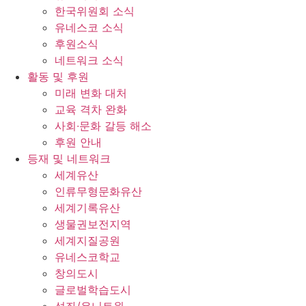
한국위원회 소식
유네스코 소식
후원소식
네트워크 소식
활동 및 후원
미래 변화 대처
교육 격차 완화
사회∙문화 갈등 해소
후원 안내
등재 및 네트워크
세계유산
인류무형문화유산
세계기록유산
생물권보전지역
세계지질공원
유네스코학교
창의도시
글로벌학습도시