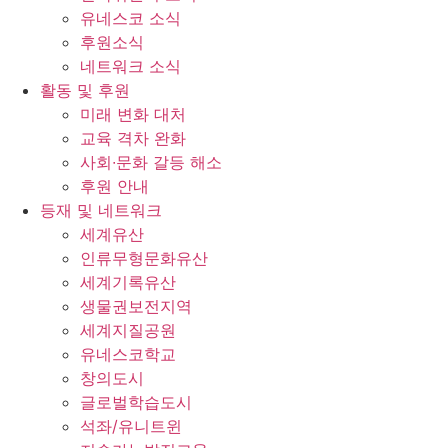
유네스코 소식
후원소식
네트워크 소식
활동 및 후원
미래 변화 대처
교육 격차 완화
사회∙문화 갈등 해소
후원 안내
등재 및 네트워크
세계유산
인류무형문화유산
세계기록유산
생물권보전지역
세계지질공원
유네스코학교
창의도시
글로벌학습도시
석좌/유니트윈