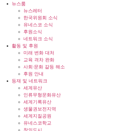
콘
뉴스룸
텐
뉴스레터
츠
한국위원회 소식
로
유네스코 소식
건
후원소식
너
네트워크 소식
뛰
활동 및 후원
기
미래 변화 대처
교육 격차 완화
사회∙문화 갈등 해소
후원 안내
등재 및 네트워크
세계유산
인류무형문화유산
세계기록유산
생물권보전지역
세계지질공원
유네스코학교
창의도시