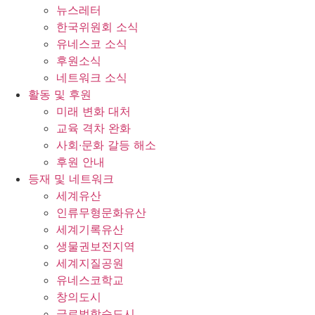
뉴스레터
한국위원회 소식
유네스코 소식
후원소식
네트워크 소식
활동 및 후원
미래 변화 대처
교육 격차 완화
사회∙문화 갈등 해소
후원 안내
등재 및 네트워크
세계유산
인류무형문화유산
세계기록유산
생물권보전지역
세계지질공원
유네스코학교
창의도시
글로벌학습도시