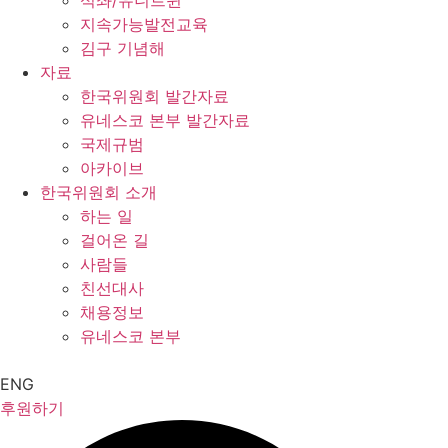
석좌/유니트윈
지속가능발전교육
김구 기념해
자료
한국위원회 발간자료
유네스코 본부 발간자료
국제규범
아카이브
한국위원회 소개
하는 일
걸어온 길
사람들
친선대사
채용정보
유네스코 본부
ENG
후원하기