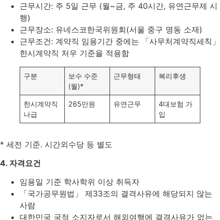
근무시간: 주 5일 근무 (월~금, 주 40시간, 유연근무제 시
행)
근무장소: 유네스코한국위원회(서울 중구 명동 소재)
근무조건: 계약직 임용기간 중에는 「사무처계약직세칙」
한시계약직 처우 기준을 적용함
구분
보수 수준
근무형태
복리후생
(월)*
한시계약직
265만원
유연근무
4대보험 가
나급
입
* 세전 기준. 시간외수당 등 별도
4. 자격요건
임용일 기준 학사학위 이상 취득자
「국가공무원법」 제33조의 결격사유에 해당되지 않는
사람
대한민국 국적 소지자로서 해외여행에 결격사유가 없는