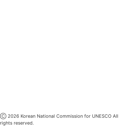
영상정보처리기기 운영지침
후원명칭 사용 신청 안내
유네스코회관
국민권익위원회
인스타그램
카카오톡 채널
페이스북
네이버 블로그
유튜브
X
Ⓒ 2026 Korean National Commission for UNESCO All
rights reserved.