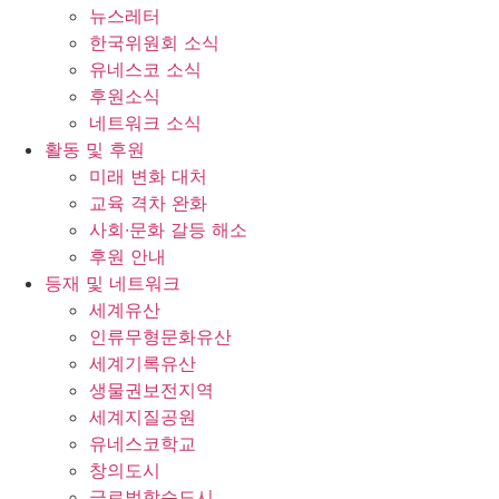
뉴스레터
한국위원회 소식
유네스코 소식
후원소식
네트워크 소식
활동 및 후원
미래 변화 대처
교육 격차 완화
사회∙문화 갈등 해소
후원 안내
등재 및 네트워크
세계유산
인류무형문화유산
세계기록유산
생물권보전지역
세계지질공원
유네스코학교
창의도시
글로벌학습도시