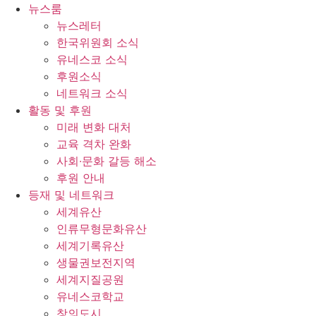
콘
뉴스룸
텐
뉴스레터
츠
한국위원회 소식
로
유네스코 소식
건
후원소식
너
네트워크 소식
뛰
활동 및 후원
기
미래 변화 대처
교육 격차 완화
사회∙문화 갈등 해소
후원 안내
등재 및 네트워크
세계유산
인류무형문화유산
세계기록유산
생물권보전지역
세계지질공원
유네스코학교
창의도시