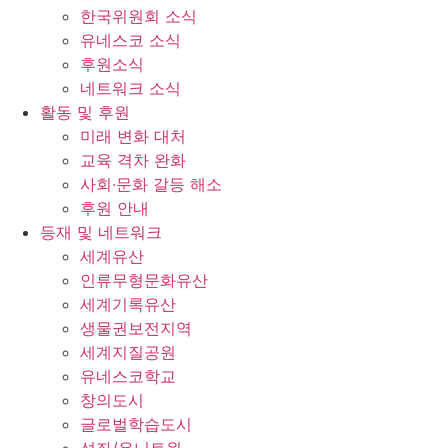
한국위원회 소식
유네스코 소식
후원소식
네트워크 소식
활동 및 후원
미래 변화 대처
교육 격차 완화
사회∙문화 갈등 해소
후원 안내
등재 및 네트워크
세계유산
인류무형문화유산
세계기록유산
생물권보전지역
세계지질공원
유네스코학교
창의도시
글로벌학습도시