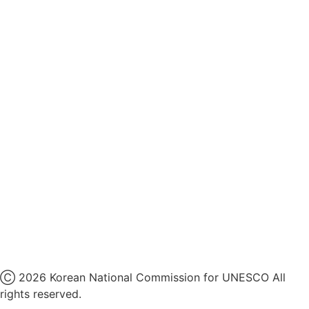
영상정보처리기기 운영지침
후원명칭 사용 신청 안내
유네스코회관
국민권익위원회
인스타그램
카카오톡 채널
페이스북
네이버 블로그
유튜브
X
Ⓒ 2026 Korean National Commission for UNESCO All
rights reserved.