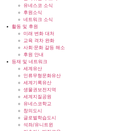
유네스코 소식
후원소식
네트워크 소식
활동 및 후원
미래 변화 대처
교육 격차 완화
사회∙문화 갈등 해소
후원 안내
등재 및 네트워크
세계유산
인류무형문화유산
세계기록유산
생물권보전지역
세계지질공원
유네스코학교
창의도시
글로벌학습도시
석좌/유니트윈