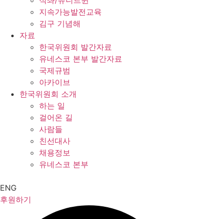
석좌/유니트윈
지속가능발전교육
김구 기념해
자료
한국위원회 발간자료
유네스코 본부 발간자료
국제규범
아카이브
한국위원회 소개
하는 일
걸어온 길
사람들
친선대사
채용정보
유네스코 본부
ENG
후원하기