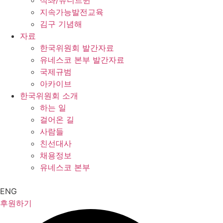
석좌/유니트윈
지속가능발전교육
김구 기념해
자료
한국위원회 발간자료
유네스코 본부 발간자료
국제규범
아카이브
한국위원회 소개
하는 일
걸어온 길
사람들
친선대사
채용정보
유네스코 본부
ENG
후원하기