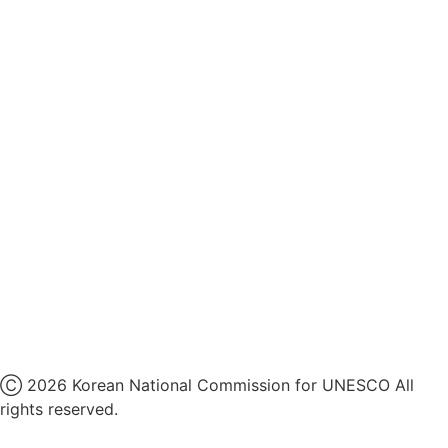
영상정보처리기기 운영지침
후원명칭 사용 신청 안내
유네스코회관
국민권익위원회
인스타그램
카카오톡 채널
페이스북
네이버 블로그
유튜브
X
Ⓒ 2026 Korean National Commission for UNESCO All
rights reserved.