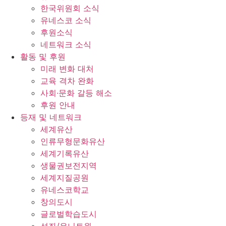
한국위원회 소식
유네스코 소식
후원소식
네트워크 소식
활동 및 후원
미래 변화 대처
교육 격차 완화
사회∙문화 갈등 해소
후원 안내
등재 및 네트워크
세계유산
인류무형문화유산
세계기록유산
생물권보전지역
세계지질공원
유네스코학교
창의도시
글로벌학습도시