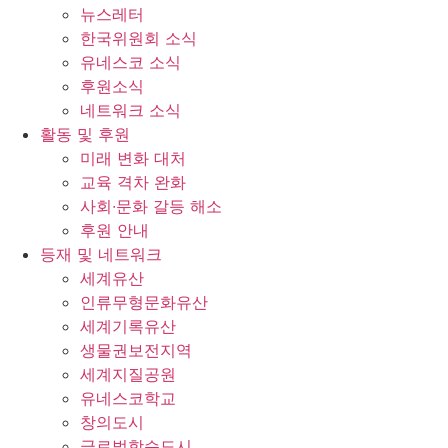
뉴스레터
한국위원회 소식
유네스코 소식
후원소식
네트워크 소식
활동 및 후원
미래 변화 대처
교육 격차 완화
사회∙문화 갈등 해소
후원 안내
등재 및 네트워크
세계유산
인류무형문화유산
세계기록유산
생물권보전지역
세계지질공원
유네스코학교
창의도시
글로벌학습도시