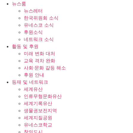
콘
뉴스룸
텐
뉴스레터
츠
한국위원회 소식
로
유네스코 소식
건
후원소식
너
네트워크 소식
뛰
활동 및 후원
기
미래 변화 대처
교육 격차 완화
사회∙문화 갈등 해소
후원 안내
등재 및 네트워크
세계유산
인류무형문화유산
세계기록유산
생물권보전지역
세계지질공원
유네스코학교
창의도시