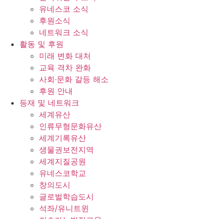
유네스코 소식
후원소식
네트워크 소식
활동 및 후원
미래 변화 대처
교육 격차 완화
사회∙문화 갈등 해소
후원 안내
등재 및 네트워크
세계유산
인류무형문화유산
세계기록유산
생물권보전지역
세계지질공원
유네스코학교
창의도시
글로벌학습도시
석좌/유니트윈