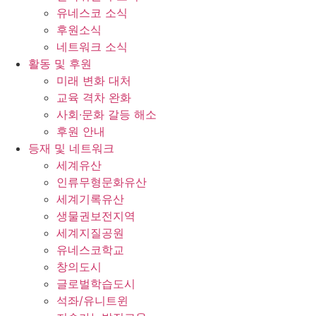
유네스코 소식
후원소식
네트워크 소식
활동 및 후원
미래 변화 대처
교육 격차 완화
사회∙문화 갈등 해소
후원 안내
등재 및 네트워크
세계유산
인류무형문화유산
세계기록유산
생물권보전지역
세계지질공원
유네스코학교
창의도시
글로벌학습도시
석좌/유니트윈