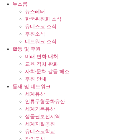
콘
뉴스룸
텐
뉴스레터
츠
한국위원회 소식
로
유네스코 소식
건
후원소식
너
네트워크 소식
뛰
활동 및 후원
기
미래 변화 대처
교육 격차 완화
사회∙문화 갈등 해소
후원 안내
등재 및 네트워크
세계유산
인류무형문화유산
세계기록유산
생물권보전지역
세계지질공원
유네스코학교
창의도시