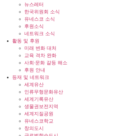
뉴스레터
한국위원회 소식
유네스코 소식
후원소식
네트워크 소식
활동 및 후원
미래 변화 대처
교육 격차 완화
사회∙문화 갈등 해소
후원 안내
등재 및 네트워크
세계유산
인류무형문화유산
세계기록유산
생물권보전지역
세계지질공원
유네스코학교
창의도시
글로벌학습도시