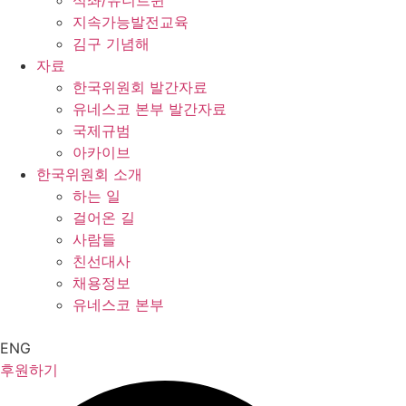
석좌/유니트윈
지속가능발전교육
김구 기념해
자료
한국위원회 발간자료
유네스코 본부 발간자료
국제규범
아카이브
한국위원회 소개
하는 일
걸어온 길
사람들
친선대사
채용정보
유네스코 본부
ENG
후원하기