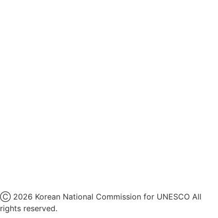
영상정보처리기기 운영지침
후원명칭 사용 신청 안내
유네스코회관
국민권익위원회
인스타그램
카카오톡 채널
페이스북
네이버 블로그
유튜브
X
Ⓒ 2026 Korean National Commission for UNESCO All
rights reserved.