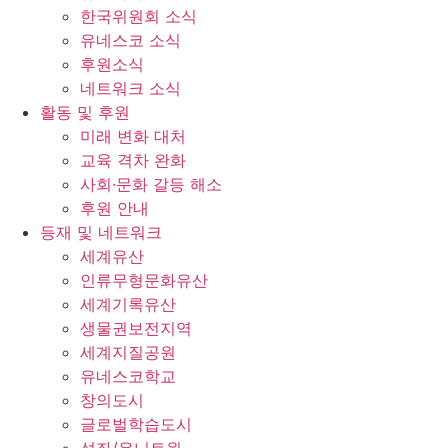
한국위원회 소식
유네스코 소식
후원소식
네트워크 소식
활동 및 후원
미래 변화 대처
교육 격차 완화
사회∙문화 갈등 해소
후원 안내
등재 및 네트워크
세계유산
인류무형문화유산
세계기록유산
생물권보전지역
세계지질공원
유네스코학교
창의도시
글로벌학습도시