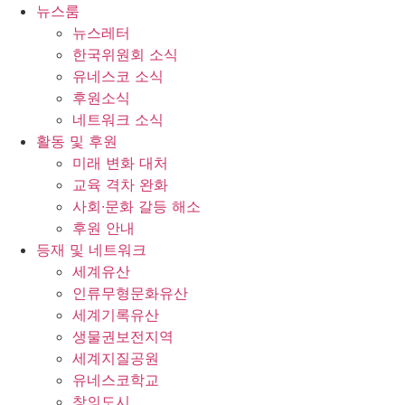
콘
뉴스룸
텐
뉴스레터
츠
한국위원회 소식
로
유네스코 소식
건
후원소식
너
네트워크 소식
뛰
활동 및 후원
기
미래 변화 대처
교육 격차 완화
사회∙문화 갈등 해소
후원 안내
등재 및 네트워크
세계유산
인류무형문화유산
세계기록유산
생물권보전지역
세계지질공원
유네스코학교
창의도시