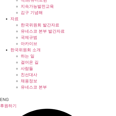
석좌/유니트윈
지속가능발전교육
김구 기념해
자료
한국위원회 발간자료
유네스코 본부 발간자료
국제규범
아카이브
한국위원회 소개
하는 일
걸어온 길
사람들
친선대사
채용정보
유네스코 본부
ENG
후원하기