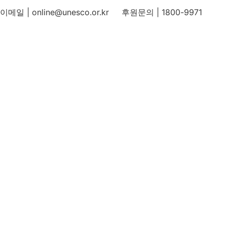
이메일 | online@unesco.or.kr 후원문의 | 1800-9971
개인정보처리방침
후원개발 홈페이지 이용약관
영상정보처리기기 운영지침
후원명칭 사용 신청 안내
유네스코회관
국민권익위원회
인스타그램
카카오톡 채널
페이스북
네이버 블로그
유튜브