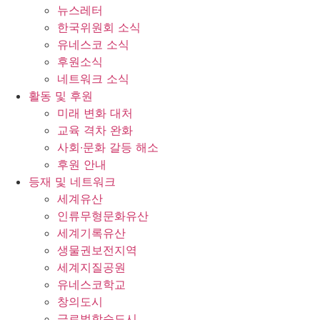
뉴스레터
한국위원회 소식
유네스코 소식
후원소식
네트워크 소식
활동 및 후원
미래 변화 대처
교육 격차 완화
사회∙문화 갈등 해소
후원 안내
등재 및 네트워크
세계유산
인류무형문화유산
세계기록유산
생물권보전지역
세계지질공원
유네스코학교
창의도시
글로벌학습도시