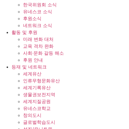
한국위원회 소식
유네스코 소식
후원소식
네트워크 소식
활동 및 후원
미래 변화 대처
교육 격차 완화
사회∙문화 갈등 해소
후원 안내
등재 및 네트워크
세계유산
인류무형문화유산
세계기록유산
생물권보전지역
세계지질공원
유네스코학교
창의도시
글로벌학습도시