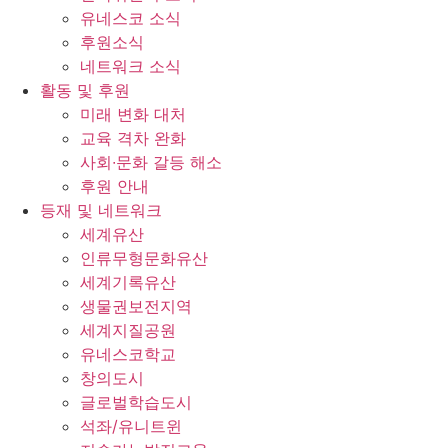
유네스코 소식
후원소식
네트워크 소식
활동 및 후원
미래 변화 대처
교육 격차 완화
사회∙문화 갈등 해소
후원 안내
등재 및 네트워크
세계유산
인류무형문화유산
세계기록유산
생물권보전지역
세계지질공원
유네스코학교
창의도시
글로벌학습도시
석좌/유니트윈