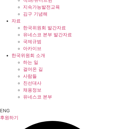
석좌/유니트윈
지속가능발전교육
김구 기념해
자료
한국위원회 발간자료
유네스코 본부 발간자료
국제규범
아카이브
한국위원회 소개
하는 일
걸어온 길
사람들
친선대사
채용정보
유네스코 본부
ENG
후원하기