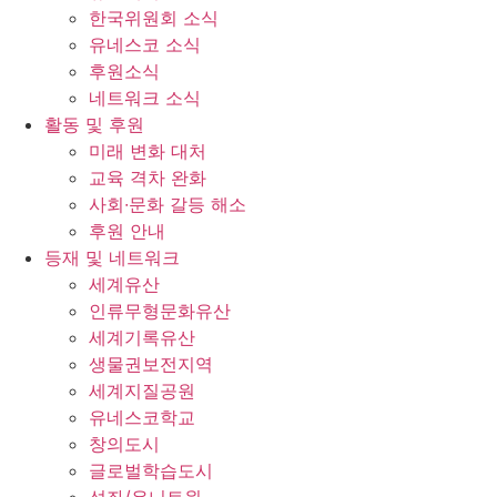
한국위원회 소식
유네스코 소식
후원소식
네트워크 소식
활동 및 후원
미래 변화 대처
교육 격차 완화
사회∙문화 갈등 해소
후원 안내
등재 및 네트워크
세계유산
인류무형문화유산
세계기록유산
생물권보전지역
세계지질공원
유네스코학교
창의도시
글로벌학습도시