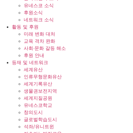
유네스코 소식
후원소식
네트워크 소식
활동 및 후원
미래 변화 대처
교육 격차 완화
사회∙문화 갈등 해소
후원 안내
등재 및 네트워크
세계유산
인류무형문화유산
세계기록유산
생물권보전지역
세계지질공원
유네스코학교
창의도시
글로벌학습도시
석좌/유니트윈