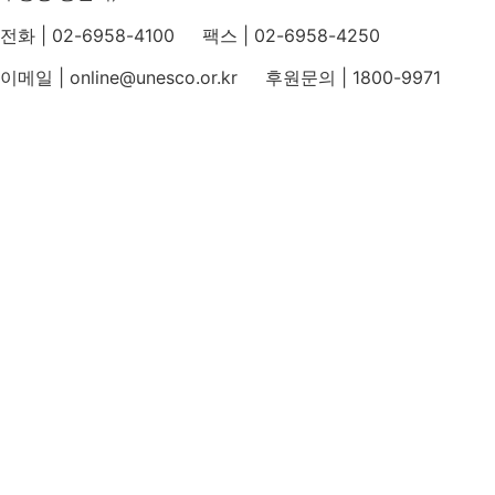
전화 | 02-6958-4100 팩스 | 02-6958-4250
이메일 | online@unesco.or.kr 후원문의 | 1800-9971
개인정보처리방침
후원개발 홈페이지 이용약관
영상정보처리기기 운영지침
후원명칭 사용 신청 안내
유네스코회관
국민권익위원회
인스타그램
카카오톡 채널
페이스북
네이버 블로그