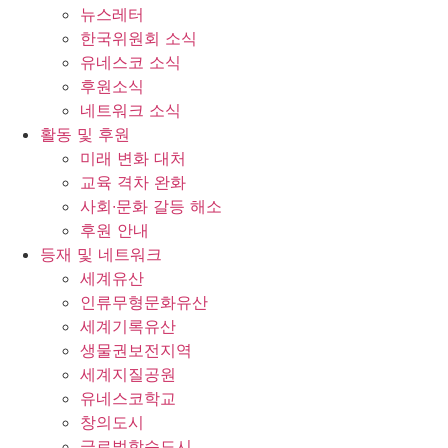
뉴스레터
한국위원회 소식
유네스코 소식
후원소식
네트워크 소식
활동 및 후원
미래 변화 대처
교육 격차 완화
사회∙문화 갈등 해소
후원 안내
등재 및 네트워크
세계유산
인류무형문화유산
세계기록유산
생물권보전지역
세계지질공원
유네스코학교
창의도시
글로벌학습도시