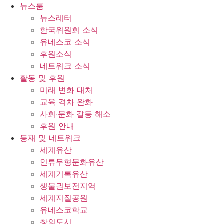
콘
뉴스룸
텐
뉴스레터
츠
한국위원회 소식
로
유네스코 소식
건
후원소식
너
네트워크 소식
뛰
활동 및 후원
기
미래 변화 대처
교육 격차 완화
사회∙문화 갈등 해소
후원 안내
등재 및 네트워크
세계유산
인류무형문화유산
세계기록유산
생물권보전지역
세계지질공원
유네스코학교
창의도시