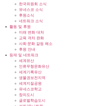
한국위원회 소식
유네스코 소식
후원소식
네트워크 소식
활동 및 후원
미래 변화 대처
교육 격차 완화
사회∙문화 갈등 해소
후원 안내
등재 및 네트워크
세계유산
인류무형문화유산
세계기록유산
생물권보전지역
세계지질공원
유네스코학교
창의도시
글로벌학습도시