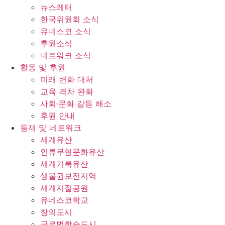
뉴스레터
한국위원회 소식
유네스코 소식
후원소식
네트워크 소식
활동 및 후원
미래 변화 대처
교육 격차 완화
사회∙문화 갈등 해소
후원 안내
등재 및 네트워크
세계유산
인류무형문화유산
세계기록유산
생물권보전지역
세계지질공원
유네스코학교
창의도시
글로벌학습도시