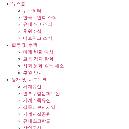
콘
뉴스룸
텐
뉴스레터
츠
한국위원회 소식
로
유네스코 소식
건
후원소식
너
네트워크 소식
뛰
활동 및 후원
기
미래 변화 대처
교육 격차 완화
사회∙문화 갈등 해소
후원 안내
등재 및 네트워크
세계유산
인류무형문화유산
세계기록유산
생물권보전지역
세계지질공원
유네스코학교
창의도시