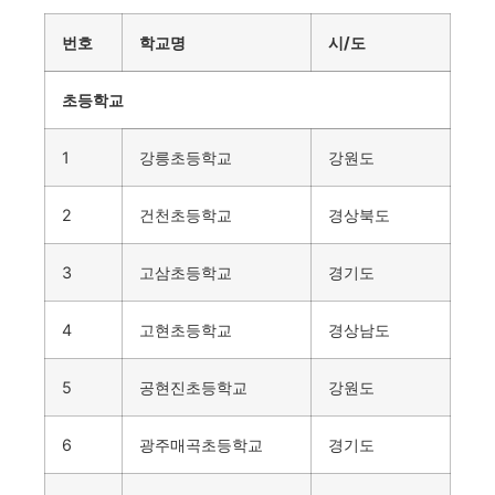
번호
학교명
시/도
초등학교
1
강릉초등학교
강원도
2
건천초등학교
경상북도
3
고삼초등학교
경기도
4
고현초등학교
경상남도
5
공현진초등학교
강원도
6
광주매곡초등학교
경기도