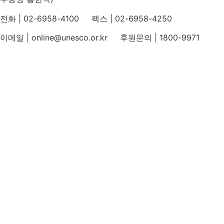
전화 | 02-6958-4100 팩스 | 02-6958-4250
이메일 | online@unesco.or.kr 후원문의 | 1800-9971
개인정보처리방침
후원개발 홈페이지 이용약관
영상정보처리기기 운영지침
후원명칭 사용 신청 안내
유네스코회관
국민권익위원회
인스타그램
카카오톡 채널
페이스북
네이버 블로그