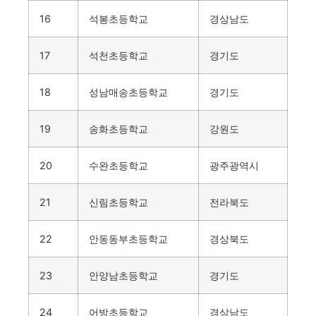
16
석봉초등학교
경상남도
17
석천초등학교
경기도
18
성남매송초등학교
경기도
19
송화초등학교
강원도
20
수완초등학교
광주광역시
21
신림초등학교
전라북도
22
안동동부초등학교
경상북도
23
안양남초등학교
경기도
24
어방초등학교
경상남도