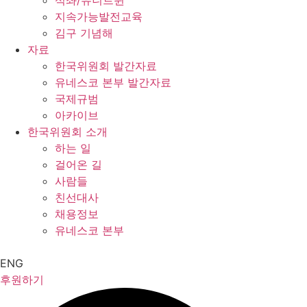
석좌/유니트윈
지속가능발전교육
김구 기념해
자료
한국위원회 발간자료
유네스코 본부 발간자료
국제규범
아카이브
한국위원회 소개
하는 일
걸어온 길
사람들
친선대사
채용정보
유네스코 본부
ENG
후원하기