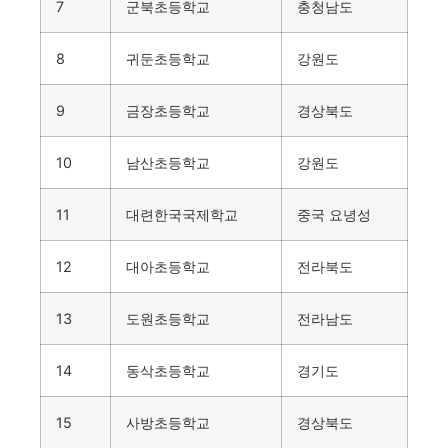
7
군북초등학교
충청남도
8
귀둔초등학교
강원도
9
금장초등학교
경상북도
10
남산초등학교
강원도
11
대련한국국제학교
중국 요녕성
12
대아초등학교
전라북도
13
도원초등학교
전라남도
14
동삭초등학교
경기도
15
사방초등학교
경상북도