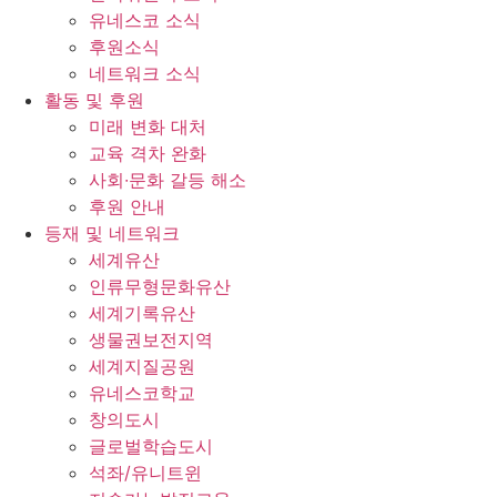
유네스코 소식
후원소식
네트워크 소식
활동 및 후원
미래 변화 대처
교육 격차 완화
사회∙문화 갈등 해소
후원 안내
등재 및 네트워크
세계유산
인류무형문화유산
세계기록유산
생물권보전지역
세계지질공원
유네스코학교
창의도시
글로벌학습도시
석좌/유니트윈