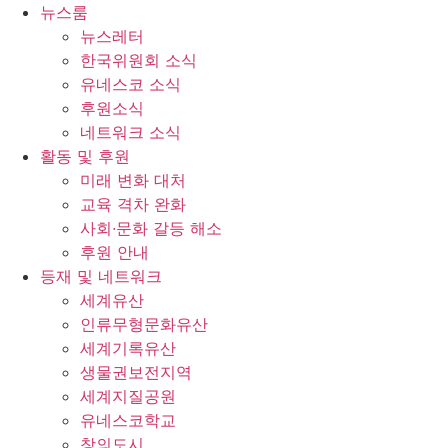
콘
뉴스룸
텐
뉴스레터
츠
한국위원회 소식
로
유네스코 소식
건
후원소식
너
네트워크 소식
뛰
활동 및 후원
기
미래 변화 대처
교육 격차 완화
사회∙문화 갈등 해소
후원 안내
등재 및 네트워크
세계유산
인류무형문화유산
세계기록유산
생물권보전지역
세계지질공원
유네스코학교
창의도시