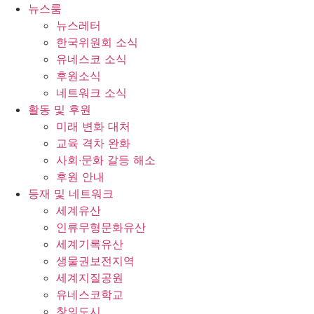
콘
뉴스룸
텐
뉴스레터
츠
한국위원회 소식
로
유네스코 소식
건
후원소식
너
네트워크 소식
뛰
활동 및 후원
기
미래 변화 대처
교육 격차 완화
사회∙문화 갈등 해소
후원 안내
등재 및 네트워크
세계유산
인류무형문화유산
세계기록유산
생물권보전지역
세계지질공원
유네스코학교
창의도시