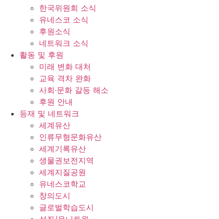
한국위원회 소식
유네스코 소식
후원소식
네트워크 소식
활동 및 후원
미래 변화 대처
교육 격차 완화
사회∙문화 갈등 해소
후원 안내
등재 및 네트워크
세계유산
인류무형문화유산
세계기록유산
생물권보전지역
세계지질공원
유네스코학교
창의도시
글로벌학습도시