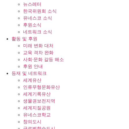
뉴스레터
한국위원회 소식
유네스코 소식
후원소식
네트워크 소식
활동 및 후원
미래 변화 대처
교육 격차 완화
사회∙문화 갈등 해소
후원 안내
등재 및 네트워크
세계유산
인류무형문화유산
세계기록유산
생물권보전지역
세계지질공원
유네스코학교
창의도시
글로벌학습도시