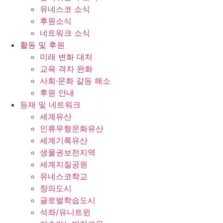
유네스코 소식
후원소식
네트워크 소식
활동 및 후원
미래 변화 대처
교육 격차 완화
사회∙문화 갈등 해소
후원 안내
등재 및 네트워크
세계유산
인류무형문화유산
세계기록유산
생물권보전지역
세계지질공원
유네스코학교
창의도시
글로벌학습도시
석좌/유니트윈