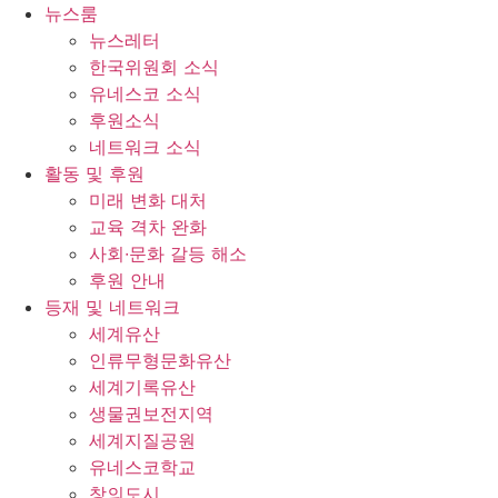
콘
뉴스룸
텐
뉴스레터
츠
한국위원회 소식
로
유네스코 소식
건
후원소식
너
네트워크 소식
뛰
활동 및 후원
기
미래 변화 대처
교육 격차 완화
사회∙문화 갈등 해소
후원 안내
등재 및 네트워크
세계유산
인류무형문화유산
세계기록유산
생물권보전지역
세계지질공원
유네스코학교
창의도시