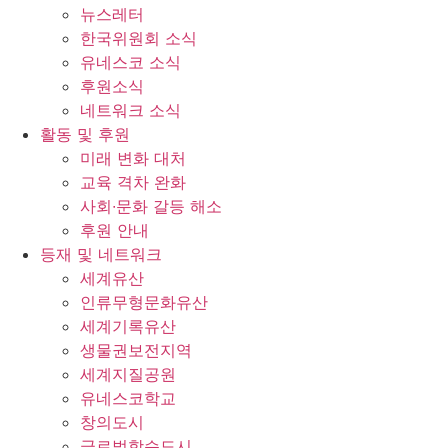
뉴스레터
한국위원회 소식
유네스코 소식
후원소식
네트워크 소식
활동 및 후원
미래 변화 대처
교육 격차 완화
사회∙문화 갈등 해소
후원 안내
등재 및 네트워크
세계유산
인류무형문화유산
세계기록유산
생물권보전지역
세계지질공원
유네스코학교
창의도시
글로벌학습도시