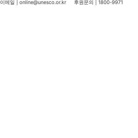
이메일 | online@unesco.or.kr 후원문의 | 1800-9971
개인정보처리방침
후원개발 홈페이지 이용약관
영상정보처리기기 운영지침
후원명칭 사용 신청 안내
유네스코회관
국민권익위원회
인스타그램
카카오톡 채널
페이스북
네이버 블로그
유튜브
X