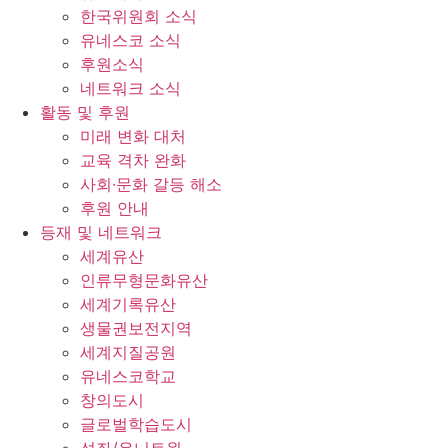
한국위원회 소식
유네스코 소식
후원소식
네트워크 소식
활동 및 후원
미래 변화 대처
교육 격차 완화
사회∙문화 갈등 해소
후원 안내
등재 및 네트워크
세계유산
인류무형문화유산
세계기록유산
생물권보전지역
세계지질공원
유네스코학교
창의도시
글로벌학습도시