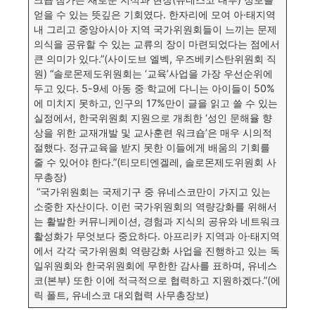
얻을 수 있는 뜻깊은 기회였다. 한자리에 모여 아·태지역
내 그리고 중앙아시아 지역 국가위원회들이 느끼는 문제
의식을 공유할 수 있는 교류의 장이 마련되었다는 점에서
큰 의미가 있다.”(사이도브 엘벡, 우즈베키스탄위원회 직
원) “솔로몬제도위원회는 ‘교육’사업을 가장 우선순위에
두고 있다. 5-9세 아동 중 학교에 다니는 아이들이 50%
에 미치지 못하고, 인구의 17%만이 글을 읽고 쓸 수 있는
실정에서, 한국위원회 지원으로 개최한 ‘성인 문해율 향
상을 위한 교재개발 및 교사훈련 워크숍’은 매우 시의적
절했다. 정규교육을 받지 못한 이들에게 배움의 기회를
줄 수 있어야 한다.”(티모티엔겔레, 솔로몬제도위원회 사
무총장)
“국가위원회는 국제기구 중 유네스코만이 가지고 있는
소중한 자산이다. 이런 국가위원회의 역량강화를 위해서
는 활발한 커뮤니케이션, 경험과 지식의 공유와 네트워크
활성화가 무엇보다 중요하다. 아프리카 지역과 아·태지역
에서 각각 국가위원회 역량강화 사업을 진행하고 있는 독
일위원회와 한국위원회에 무한한 감사를 표하며, 유네스
코(본부) 또한 이에 적극적으로 협력하고 지원하겠다.”(에
릭 폴트, 유네스코 대외협력 사무총장보)