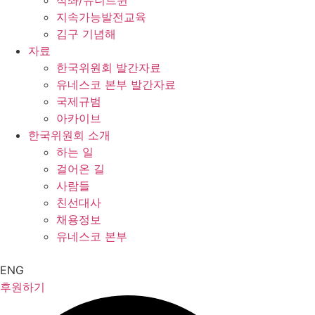
석좌/유니트윈
지속가능발전교육
김구 기념해
자료
한국위원회 발간자료
유네스코 본부 발간자료
국제규범
아카이브
한국위원회 소개
하는 일
걸어온 길
사람들
친선대사
채용정보
유네스코 본부
ENG
후원하기