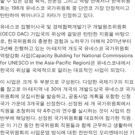
할 수 있는 경험 축적, 전문성 그리고 역량 면에서나 한국위원
회는 198개 유네스코 국가위원회 중 단연코 가장 안정적이고
탄탄하며 뛰어나다고 자타가 인정하고 있다.
유네스코 집행이사국 및 경제협력개발기구 개발원조위원회
(OECD DAC) 가입국의 위상에 걸맞은 탄탄한 지원을 바탕으
로, 한국위원회의 충분한 경험과 노하우가 더해져 2011년부터
3년째 진행하고 있는 아·태지역 개도국 유네스코 국가위원회
역량강화 사업(Capacity Building for National Commissions
for UNESCO in the Asia-Pacific Region)은 유네스코내에서
한국의 위상을 국제적으로 알리는 대표적인 사업이 되었다.
이 사업은 크게 두 부분으로 구성된다. 다양한 국제기구의 지표
를 참고로 아·태지역 내 30여 개국의 개발도상국 유네스코 국가
위원회에 모집서한을 발송하고, 공동사업 계획을 포함한 신청
국가 가운데 3개국을 선정한다. 선정된 세 개 국가위원회에서
직원을 초청하여 약 4주간의 연수를 실시하는 것이 사업의 전
반부에 해당된다. 선정된 국가위원회를 대표하여 참가한 직원
은 이 기간 동안 한국위원회 직원들과 함께 근무하고 생활하며
한국위원회의 사업운영 방식에 대한 전반적인 오리엔테이션 기