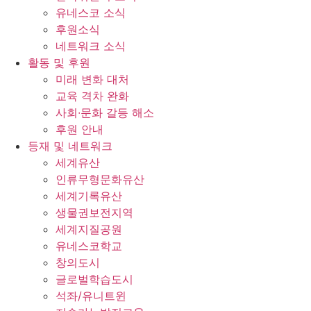
유네스코 소식
후원소식
네트워크 소식
활동 및 후원
미래 변화 대처
교육 격차 완화
사회∙문화 갈등 해소
후원 안내
등재 및 네트워크
세계유산
인류무형문화유산
세계기록유산
생물권보전지역
세계지질공원
유네스코학교
창의도시
글로벌학습도시
석좌/유니트윈