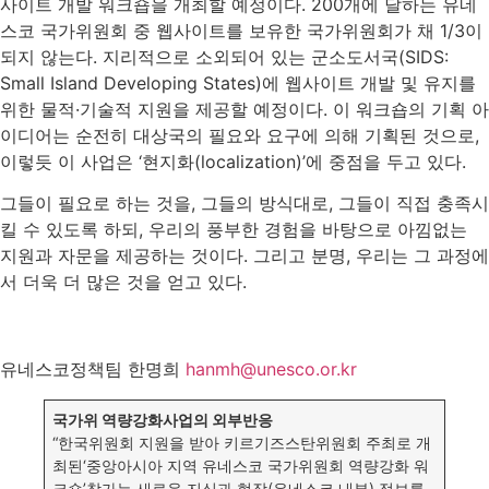
사이트 개발 워크숍을 개최할 예정이다. 200개에 달하는 유네
스코 국가위원회 중 웹사이트를 보유한 국가위원회가 채 1/3이
되지 않는다. 지리적으로 소외되어 있는 군소도서국(SIDS:
Small Island Developing States)에 웹사이트 개발 및 유지를
위한 물적·기술적 지원을 제공할 예정이다. 이 워크숍의 기획 아
이디어는 순전히 대상국의 필요와 요구에 의해 기획된 것으로,
이렇듯 이 사업은 ‘현지화(localization)’에 중점을 두고 있다.
그들이 필요로 하는 것을, 그들의 방식대로, 그들이 직접 충족시
킬 수 있도록 하되, 우리의 풍부한 경험을 바탕으로 아낌없는
지원과 자문을 제공하는 것이다. 그리고 분명, 우리는 그 과정에
서 더욱 더 많은 것을 얻고 있다.
유네스코정책팀 한명희
hanmh@unesco.or.kr
국가위 역량강화사업의 외부반응
“한국위원회 지원을 받아 키르기즈스탄위원회 주최로 개
최된‘중앙아시아 지역 유네스코 국가위원회 역량강화 워
크숍’참가는 새로운 지식과 현장(유네스코 내부) 정보를