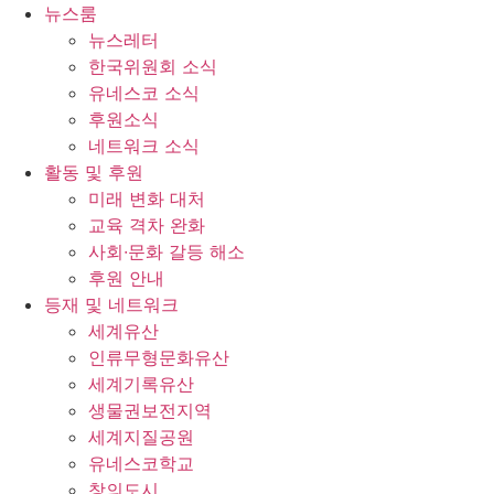
콘
뉴스룸
텐
뉴스레터
츠
한국위원회 소식
로
유네스코 소식
건
후원소식
너
네트워크 소식
뛰
활동 및 후원
기
미래 변화 대처
교육 격차 완화
사회∙문화 갈등 해소
후원 안내
등재 및 네트워크
세계유산
인류무형문화유산
세계기록유산
생물권보전지역
세계지질공원
유네스코학교
창의도시