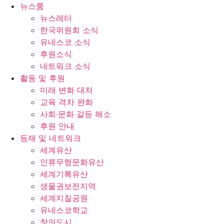
콘
뉴스룸
텐
뉴스레터
츠
한국위원회 소식
로
유네스코 소식
건
후원소식
너
네트워크 소식
뛰
활동 및 후원
기
미래 변화 대처
교육 격차 완화
사회∙문화 갈등 해소
후원 안내
등재 및 네트워크
세계유산
인류무형문화유산
세계기록유산
생물권보전지역
세계지질공원
유네스코학교
창의도시