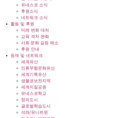
유네스코 소식
후원소식
네트워크 소식
활동 및 후원
미래 변화 대처
교육 격차 완화
사회∙문화 갈등 해소
후원 안내
등재 및 네트워크
세계유산
인류무형문화유산
세계기록유산
생물권보전지역
세계지질공원
유네스코학교
창의도시
글로벌학습도시
석좌/유니트윈