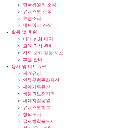
한국위원회 소식
유네스코 소식
후원소식
네트워크 소식
활동 및 후원
미래 변화 대처
교육 격차 완화
사회∙문화 갈등 해소
후원 안내
등재 및 네트워크
세계유산
인류무형문화유산
세계기록유산
생물권보전지역
세계지질공원
유네스코학교
창의도시
글로벌학습도시