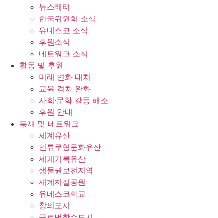
뉴스레터
한국위원회 소식
유네스코 소식
후원소식
네트워크 소식
활동 및 후원
미래 변화 대처
교육 격차 완화
사회∙문화 갈등 해소
후원 안내
등재 및 네트워크
세계유산
인류무형문화유산
세계기록유산
생물권보전지역
세계지질공원
유네스코학교
창의도시
글로벌학습도시