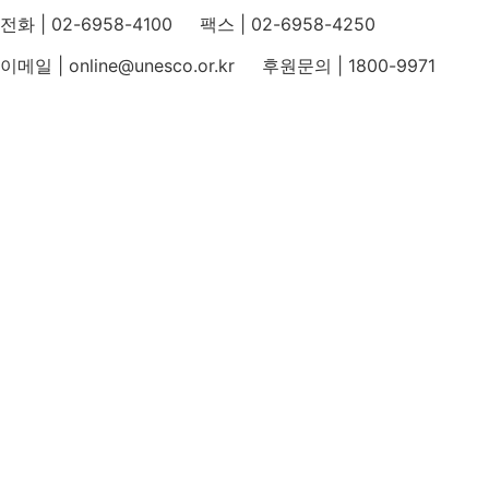
전화 | 02-6958-4100 팩스 | 02-6958-4250
이메일 | online@unesco.or.kr 후원문의 | 1800-9971
개인정보처리방침
후원개발 홈페이지 이용약관
영상정보처리기기 운영지침
후원명칭 사용 신청 안내
유네스코회관
국민권익위원회
인스타그램
카카오톡 채널
페이스북
네이버 블로그