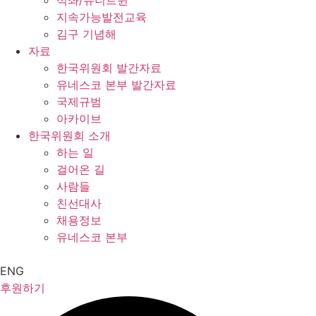
석좌/유니트윈
지속가능발전교육
김구 기념해
자료
한국위원회 발간자료
유네스코 본부 발간자료
국제규범
아카이브
한국위원회 소개
하는 일
걸어온 길
사람들
친선대사
채용정보
유네스코 본부
ENG
후원하기