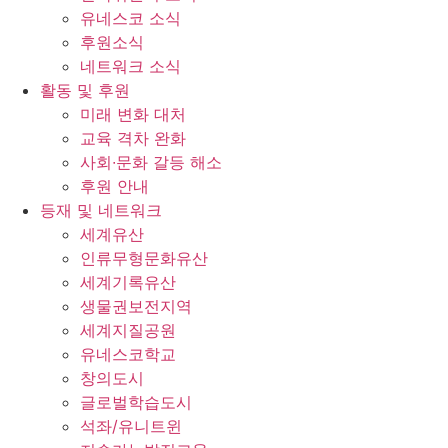
유네스코 소식
후원소식
네트워크 소식
활동 및 후원
미래 변화 대처
교육 격차 완화
사회∙문화 갈등 해소
후원 안내
등재 및 네트워크
세계유산
인류무형문화유산
세계기록유산
생물권보전지역
세계지질공원
유네스코학교
창의도시
글로벌학습도시
석좌/유니트윈