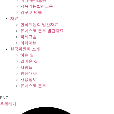
석좌/유니트윈
지속가능발전교육
김구 기념해
자료
한국위원회 발간자료
유네스코 본부 발간자료
국제규범
아카이브
한국위원회 소개
하는 일
걸어온 길
사람들
친선대사
채용정보
유네스코 본부
ENG
후원하기