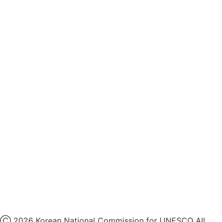
개인정보처리방침
후원개발 홈페이지 이용약관
영상정보처리기기 운영지침
후원명칭 사용 신청 안내
유네스코회관
국민권익위원회
인스타그램
카카오톡 채널
페이스북
네이버 블로그
유튜브
X
Ⓒ 2026 Korean National Commission for UNESCO All