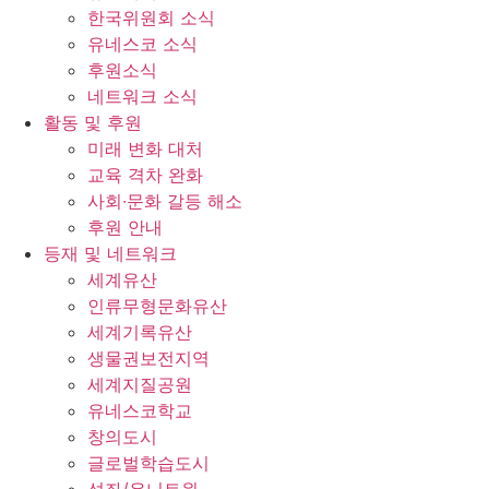
한국위원회 소식
유네스코 소식
후원소식
네트워크 소식
활동 및 후원
미래 변화 대처
교육 격차 완화
사회∙문화 갈등 해소
후원 안내
등재 및 네트워크
세계유산
인류무형문화유산
세계기록유산
생물권보전지역
세계지질공원
유네스코학교
창의도시
글로벌학습도시