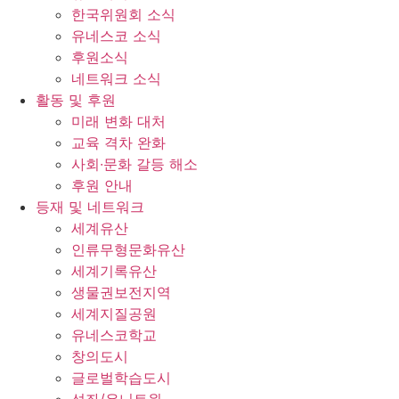
한국위원회 소식
유네스코 소식
후원소식
네트워크 소식
활동 및 후원
미래 변화 대처
교육 격차 완화
사회∙문화 갈등 해소
후원 안내
등재 및 네트워크
세계유산
인류무형문화유산
세계기록유산
생물권보전지역
세계지질공원
유네스코학교
창의도시
글로벌학습도시