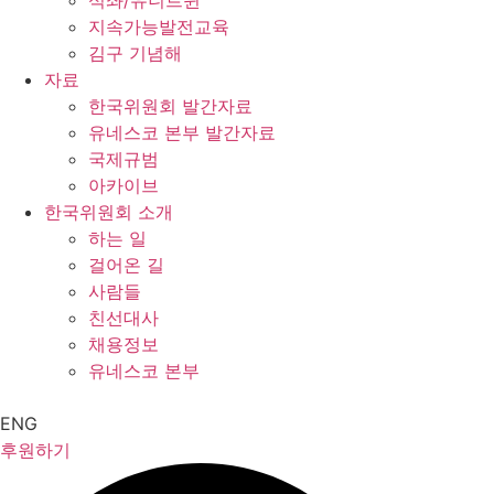
석좌/유니트윈
지속가능발전교육
김구 기념해
자료
한국위원회 발간자료
유네스코 본부 발간자료
국제규범
아카이브
한국위원회 소개
하는 일
걸어온 길
사람들
친선대사
채용정보
유네스코 본부
ENG
후원하기