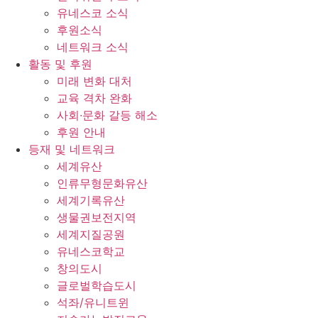
유네스코 소식
후원소식
네트워크 소식
활동 및 후원
미래 변화 대처
교육 격차 완화
사회∙문화 갈등 해소
후원 안내
등재 및 네트워크
세계유산
인류무형문화유산
세계기록유산
생물권보전지역
세계지질공원
유네스코학교
창의도시
글로벌학습도시
석좌/유니트윈