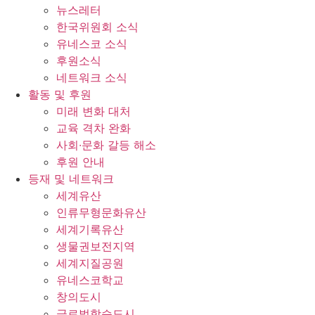
뉴스레터
한국위원회 소식
유네스코 소식
후원소식
네트워크 소식
활동 및 후원
미래 변화 대처
교육 격차 완화
사회∙문화 갈등 해소
후원 안내
등재 및 네트워크
세계유산
인류무형문화유산
세계기록유산
생물권보전지역
세계지질공원
유네스코학교
창의도시
글로벌학습도시