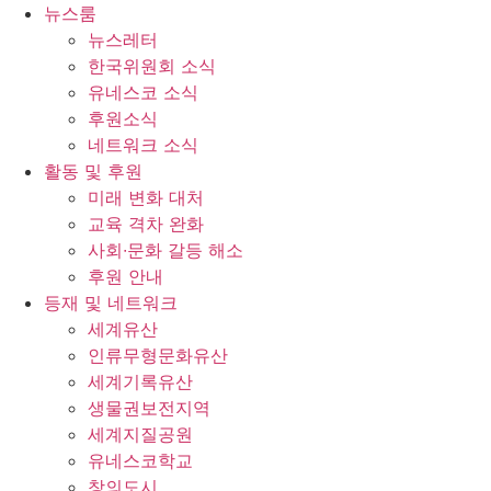
콘
뉴스룸
텐
뉴스레터
츠
한국위원회 소식
로
유네스코 소식
건
후원소식
너
네트워크 소식
뛰
활동 및 후원
기
미래 변화 대처
교육 격차 완화
사회∙문화 갈등 해소
후원 안내
등재 및 네트워크
세계유산
인류무형문화유산
세계기록유산
생물권보전지역
세계지질공원
유네스코학교
창의도시