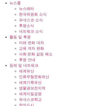
콘
뉴스룸
텐
뉴스레터
츠
한국위원회 소식
로
유네스코 소식
건
후원소식
너
네트워크 소식
뛰
활동 및 후원
기
미래 변화 대처
교육 격차 완화
사회∙문화 갈등 해소
후원 안내
등재 및 네트워크
세계유산
인류무형문화유산
세계기록유산
생물권보전지역
세계지질공원
유네스코학교
창의도시