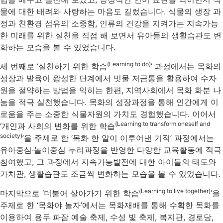
물에 대한 배려와 사랑하는 마음도 길렀습니다. 식물의 생장 과
정과 친환경 섬유의 소중함, 인류의 건강을 지켜가는 지속가능
한 미래를 위한 실천을 직접 해 보면서 유아들의 생활습관도 변
화하는 모습을 볼 수 있었습니다.
(Learning to do)
세 번째로 ‘실천하기 위한 학습
’ 과정에서는 목화의
성장과 발육이 왕성한 단계에서 빗물 저금통을 활용하여 수자
원을 절약하는 방법을 익히는 한편, 지역사회에서 목화 화분 나
눔을 적극 실천했습니다. 목화의 성장과정을 통해 인간에게 이
로움을 주는 소중한 식물자원의 가치도 경험했습니다. 이어서
(Learning to transform oneself and
‘개인과 사회의 변화를 위한 학습
society)
’을 주제로 한 ‘목화 한 알이 이루어낸 기적’ 과정에서는
유아중심·놀이중심 누리과정을 반영한 다양한 교육활동에 적극
참여했고, 그 과정에서 지속가능발전에 대한 아이들의 태도와
가치관, 생활습관도 조금씩 변화하는 모습을 볼 수 있었습니다.
(Learning to live together)
마지막으로 ‘더불어 살아가기 위한 학습
’을
주제로 한 ‘목화야 놀자’에서는 목화재배를 통해 수확한 목화를
이용하여 용두 파잠 예술 축제, 수성 빛 축제, 복지관, 경로당,