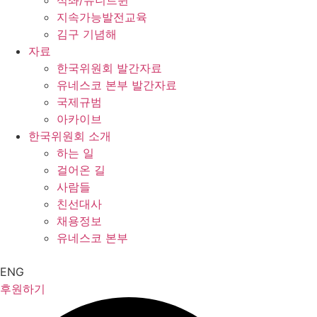
석좌/유니트윈
지속가능발전교육
김구 기념해
자료
한국위원회 발간자료
유네스코 본부 발간자료
국제규범
아카이브
한국위원회 소개
하는 일
걸어온 길
사람들
친선대사
채용정보
유네스코 본부
ENG
후원하기