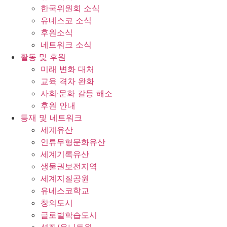
한국위원회 소식
유네스코 소식
후원소식
네트워크 소식
활동 및 후원
미래 변화 대처
교육 격차 완화
사회∙문화 갈등 해소
후원 안내
등재 및 네트워크
세계유산
인류무형문화유산
세계기록유산
생물권보전지역
세계지질공원
유네스코학교
창의도시
글로벌학습도시