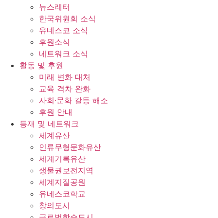
뉴스레터
한국위원회 소식
유네스코 소식
후원소식
네트워크 소식
활동 및 후원
미래 변화 대처
교육 격차 완화
사회∙문화 갈등 해소
후원 안내
등재 및 네트워크
세계유산
인류무형문화유산
세계기록유산
생물권보전지역
세계지질공원
유네스코학교
창의도시
글로벌학습도시