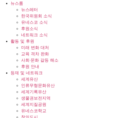
콘
뉴스룸
텐
뉴스레터
츠
한국위원회 소식
로
유네스코 소식
건
후원소식
너
네트워크 소식
뛰
활동 및 후원
기
미래 변화 대처
교육 격차 완화
사회∙문화 갈등 해소
후원 안내
등재 및 네트워크
세계유산
인류무형문화유산
세계기록유산
생물권보전지역
세계지질공원
유네스코학교
창의도시