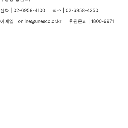
전화 | 02-6958-4100 팩스 | 02-6958-4250
이메일 | online@unesco.or.kr 후원문의 | 1800-9971
개인정보처리방침
후원개발 홈페이지 이용약관
영상정보처리기기 운영지침
후원명칭 사용 신청 안내
유네스코회관
국민권익위원회
인스타그램
카카오톡 채널
페이스북
네이버 블로그