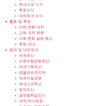
유네스코 소식
후원소식
네트워크 소식
활동 및 후원
미래 변화 대처
교육 격차 완화
사회∙문화 갈등 해소
후원 안내
등재 및 네트워크
세계유산
인류무형문화유산
세계기록유산
생물권보전지역
세계지질공원
유네스코학교
창의도시
글로벌학습도시
석좌/유니트윈