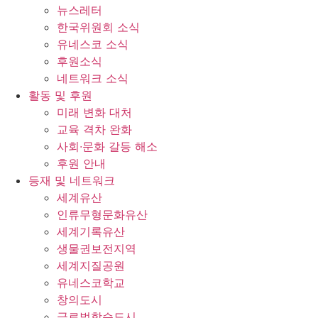
뉴스레터
한국위원회 소식
유네스코 소식
후원소식
네트워크 소식
활동 및 후원
미래 변화 대처
교육 격차 완화
사회∙문화 갈등 해소
후원 안내
등재 및 네트워크
세계유산
인류무형문화유산
세계기록유산
생물권보전지역
세계지질공원
유네스코학교
창의도시
글로벌학습도시