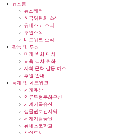
콘
뉴스룸
텐
뉴스레터
츠
한국위원회 소식
로
유네스코 소식
건
후원소식
너
네트워크 소식
뛰
활동 및 후원
기
미래 변화 대처
교육 격차 완화
사회∙문화 갈등 해소
후원 안내
등재 및 네트워크
세계유산
인류무형문화유산
세계기록유산
생물권보전지역
세계지질공원
유네스코학교
창의도시