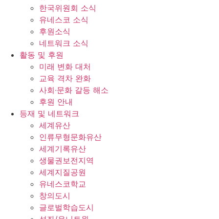
한국위원회 소식
유네스코 소식
후원소식
네트워크 소식
활동 및 후원
미래 변화 대처
교육 격차 완화
사회∙문화 갈등 해소
후원 안내
등재 및 네트워크
세계유산
인류무형문화유산
세계기록유산
생물권보전지역
세계지질공원
유네스코학교
창의도시
글로벌학습도시