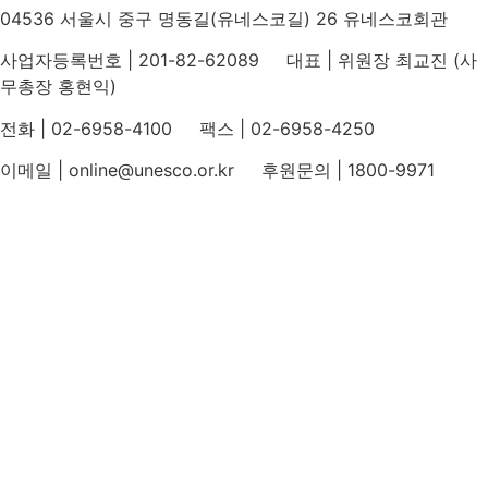
04536 서울시 중구 명동길(유네스코길) 26 유네스코회관
사업자등록번호 | 201-82-62089 대표 | 위원장 최교진 (사
무총장 홍현익)
전화 | 02-6958-4100 팩스 | 02-6958-4250
이메일 | online@unesco.or.kr 후원문의 | 1800-9971
개인정보처리방침
후원개발 홈페이지 이용약관
영상정보처리기기 운영지침
후원명칭 사용 신청 안내
유네스코회관
국민권익위원회
인스타그램
카카오톡 채널