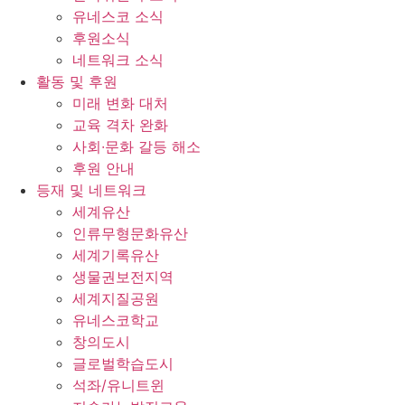
유네스코 소식
후원소식
네트워크 소식
활동 및 후원
미래 변화 대처
교육 격차 완화
사회∙문화 갈등 해소
후원 안내
등재 및 네트워크
세계유산
인류무형문화유산
세계기록유산
생물권보전지역
세계지질공원
유네스코학교
창의도시
글로벌학습도시
석좌/유니트윈