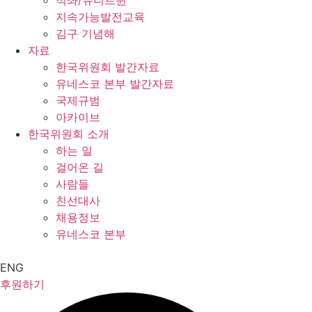
석좌/유니트윈
지속가능발전교육
김구 기념해
자료
한국위원회 발간자료
유네스코 본부 발간자료
국제규범
아카이브
한국위원회 소개
하는 일
걸어온 길
사람들
친선대사
채용정보
유네스코 본부
ENG
후원하기