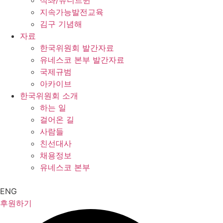
석좌/유니트윈
지속가능발전교육
김구 기념해
자료
한국위원회 발간자료
유네스코 본부 발간자료
국제규범
아카이브
한국위원회 소개
하는 일
걸어온 길
사람들
친선대사
채용정보
유네스코 본부
ENG
후원하기