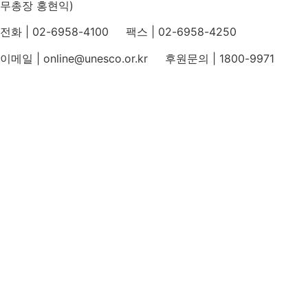
무총장 홍현익)
전화 | 02-6958-4100 팩스 | 02-6958-4250
이메일 | online@unesco.or.kr 후원문의 | 1800-9971
개인정보처리방침
후원개발 홈페이지 이용약관
영상정보처리기기 운영지침
후원명칭 사용 신청 안내
유네스코회관
국민권익위원회
인스타그램
카카오톡 채널
페이스북
네이버 블로그