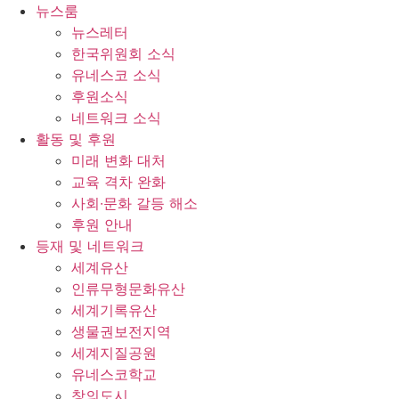
콘
뉴스룸
텐
뉴스레터
츠
한국위원회 소식
로
유네스코 소식
건
후원소식
너
네트워크 소식
뛰
활동 및 후원
기
미래 변화 대처
교육 격차 완화
사회∙문화 갈등 해소
후원 안내
등재 및 네트워크
세계유산
인류무형문화유산
세계기록유산
생물권보전지역
세계지질공원
유네스코학교
창의도시