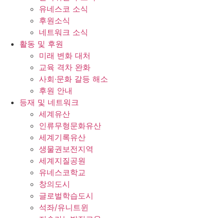
유네스코 소식
후원소식
네트워크 소식
활동 및 후원
미래 변화 대처
교육 격차 완화
사회∙문화 갈등 해소
후원 안내
등재 및 네트워크
세계유산
인류무형문화유산
세계기록유산
생물권보전지역
세계지질공원
유네스코학교
창의도시
글로벌학습도시
석좌/유니트윈