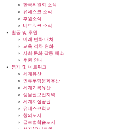
한국위원회 소식
유네스코 소식
후원소식
네트워크 소식
활동 및 후원
미래 변화 대처
교육 격차 완화
사회∙문화 갈등 해소
후원 안내
등재 및 네트워크
세계유산
인류무형문화유산
세계기록유산
생물권보전지역
세계지질공원
유네스코학교
창의도시
글로벌학습도시