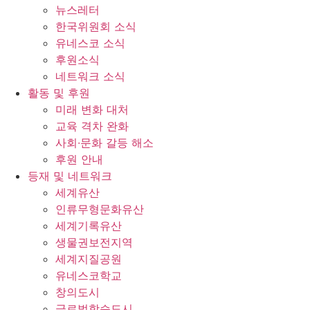
뉴스레터
한국위원회 소식
유네스코 소식
후원소식
네트워크 소식
활동 및 후원
미래 변화 대처
교육 격차 완화
사회∙문화 갈등 해소
후원 안내
등재 및 네트워크
세계유산
인류무형문화유산
세계기록유산
생물권보전지역
세계지질공원
유네스코학교
창의도시
글로벌학습도시