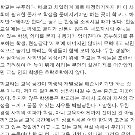
​학교는 분주하다. 빠르고 치열하며 때로 매정하기까지 한 이 사
회에 필요한 존재로 학생을 준비시켜야만 하는 곳이 학교다. 하
지만 ‘~해야만 한다’는 당위는 현실을 소외시킬 때가 많다. ‘현실
교실’에는 노력해도 결과가 신통치 않다며 낙오자처럼 주눅들
어 있는 학생, 의미를 묻자니 동기가 없어진다며 공부하기를 유
보하는 학생, 현실감각 ‘제로’에 에너지만 많아서 무턱대고 낙천
적으로 놀기만 하려는 학생들이 함께 모여 있다. ‘무한 경쟁’에
서 살아남는 사회인을 육성하기 위해, 학교는 학생들을 조련하
고 격려하여 더 높이 뛰게 하라는 무언의 실천과제를 떠안았지
만 교실 안의 학생은 호락호락하지 않다.
학교라는 교육 공간이 학생의 개별성을 훼손시키기만 하는 것
은 아니다. 저마다 얼마든지 성장해나갈 수 있는 환경도 이곳에
있다. 하지만 많은 학생들은 학교라는 곳에서 오히려 자신의 감
정을 느끼고 꿈꿀 수 있는 자유를 박탈당한다고 말한다. 무한
경쟁 사회의 여파가 학생, 아니 교육자에게까지 전이된 건 아닐
까? 오늘날 교육 공간에서의 상호작용은 어떤 한계와 조건을 가
지고 있는 것일까? 어긋나고 있는 교육 현실 속에서 우리가 지
키고 북돋아야 할 단 하나의 교육 가치가 있다면, 그것은 무엇