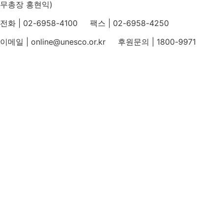
무총장 홍현익)
전화 | 02-6958-4100 팩스 | 02-6958-4250
이메일 | online@unesco.or.kr 후원문의 | 1800-9971
개인정보처리방침
후원개발 홈페이지 이용약관
영상정보처리기기 운영지침
후원명칭 사용 신청 안내
유네스코회관
국민권익위원회
인스타그램
카카오톡 채널
페이스북
네이버 블로그