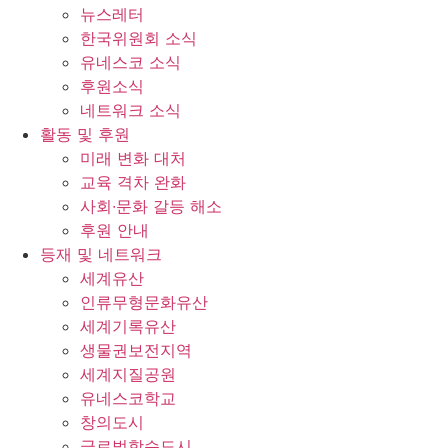
뉴스레터
한국위원회 소식
유네스코 소식
후원소식
네트워크 소식
활동 및 후원
미래 변화 대처
교육 격차 완화
사회∙문화 갈등 해소
후원 안내
등재 및 네트워크
세계유산
인류무형문화유산
세계기록유산
생물권보전지역
세계지질공원
유네스코학교
창의도시
글로벌학습도시