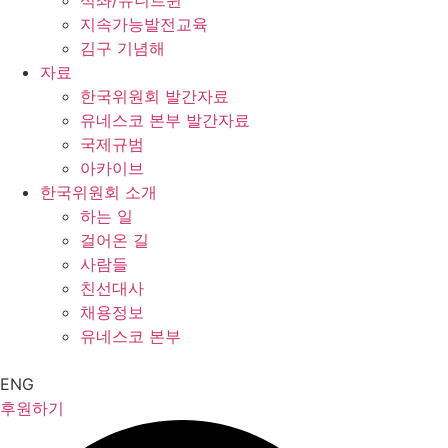
석좌/유니트윈
지속가능발전교육
김구 기념해
자료
한국위원회 발간자료
유네스코 본부 발간자료
국제규범
아카이브
한국위원회 소개
하는 일
걸어온 길
사람들
친선대사
채용정보
유네스코 본부
ENG
후원하기