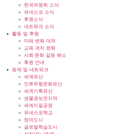
한국위원회 소식
유네스코 소식
후원소식
네트워크 소식
활동 및 후원
미래 변화 대처
교육 격차 완화
사회∙문화 갈등 해소
후원 안내
등재 및 네트워크
세계유산
인류무형문화유산
세계기록유산
생물권보전지역
세계지질공원
유네스코학교
창의도시
글로벌학습도시