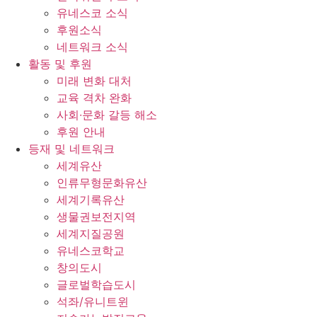
유네스코 소식
후원소식
네트워크 소식
활동 및 후원
미래 변화 대처
교육 격차 완화
사회∙문화 갈등 해소
후원 안내
등재 및 네트워크
세계유산
인류무형문화유산
세계기록유산
생물권보전지역
세계지질공원
유네스코학교
창의도시
글로벌학습도시
석좌/유니트윈