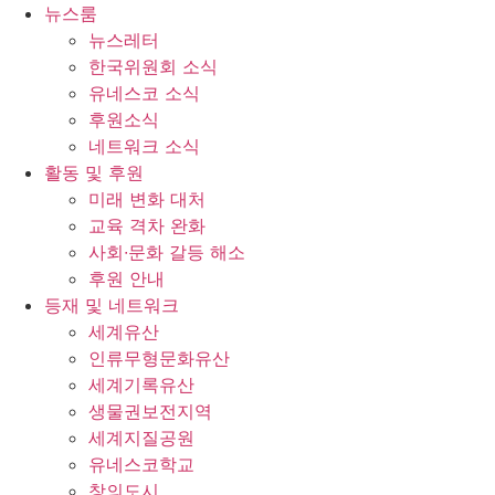
콘
뉴스룸
텐
뉴스레터
츠
한국위원회 소식
로
유네스코 소식
건
후원소식
너
네트워크 소식
뛰
활동 및 후원
기
미래 변화 대처
교육 격차 완화
사회∙문화 갈등 해소
후원 안내
등재 및 네트워크
세계유산
인류무형문화유산
세계기록유산
생물권보전지역
세계지질공원
유네스코학교
창의도시