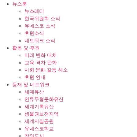
콘
뉴스룸
텐
뉴스레터
츠
한국위원회 소식
로
유네스코 소식
건
후원소식
너
네트워크 소식
뛰
활동 및 후원
기
미래 변화 대처
교육 격차 완화
사회∙문화 갈등 해소
후원 안내
등재 및 네트워크
세계유산
인류무형문화유산
세계기록유산
생물권보전지역
세계지질공원
유네스코학교
창의도시