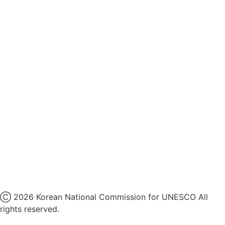
영상정보처리기기 운영지침
후원명칭 사용 신청 안내
유네스코회관
국민권익위원회
인스타그램
카카오톡 채널
페이스북
네이버 블로그
유튜브
X
Ⓒ 2026 Korean National Commission for UNESCO All
rights reserved.