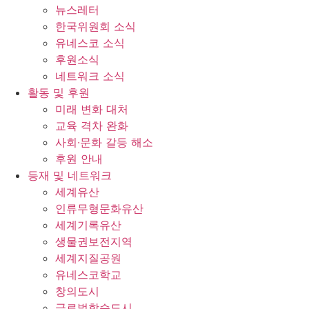
뉴스레터
한국위원회 소식
유네스코 소식
후원소식
네트워크 소식
활동 및 후원
미래 변화 대처
교육 격차 완화
사회∙문화 갈등 해소
후원 안내
등재 및 네트워크
세계유산
인류무형문화유산
세계기록유산
생물권보전지역
세계지질공원
유네스코학교
창의도시
글로벌학습도시