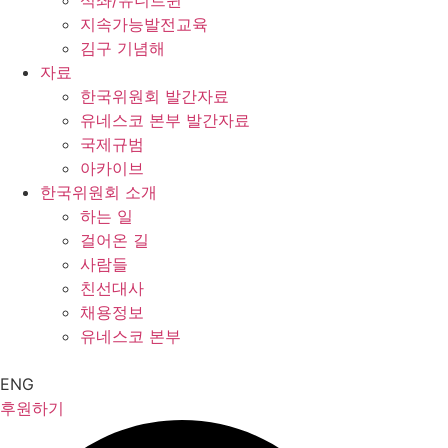
석좌/유니트윈
지속가능발전교육
김구 기념해
자료
한국위원회 발간자료
유네스코 본부 발간자료
국제규범
아카이브
한국위원회 소개
하는 일
걸어온 길
사람들
친선대사
채용정보
유네스코 본부
ENG
후원하기