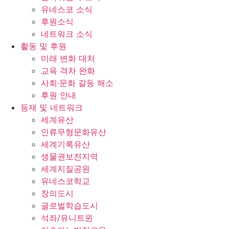
유네스코 소식
후원소식
네트워크 소식
활동 및 후원
미래 변화 대처
교육 격차 완화
사회∙문화 갈등 해소
후원 안내
등재 및 네트워크
세계유산
인류무형문화유산
세계기록유산
생물권보전지역
세계지질공원
유네스코학교
창의도시
글로벌학습도시
석좌/유니트윈