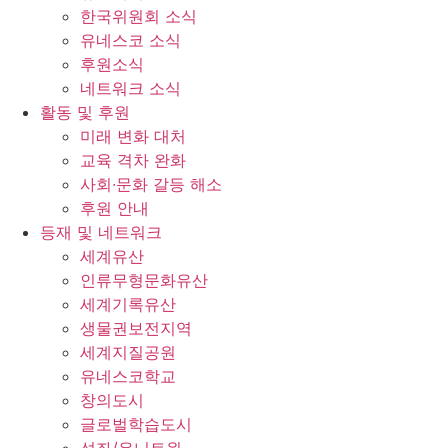
한국위원회 소식
유네스코 소식
후원소식
네트워크 소식
활동 및 후원
미래 변화 대처
교육 격차 완화
사회∙문화 갈등 해소
후원 안내
등재 및 네트워크
세계유산
인류무형문화유산
세계기록유산
생물권보전지역
세계지질공원
유네스코학교
창의도시
글로벌학습도시