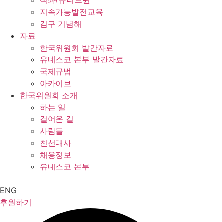
석좌/유니트윈
지속가능발전교육
김구 기념해
자료
한국위원회 발간자료
유네스코 본부 발간자료
국제규범
아카이브
한국위원회 소개
하는 일
걸어온 길
사람들
친선대사
채용정보
유네스코 본부
ENG
후원하기