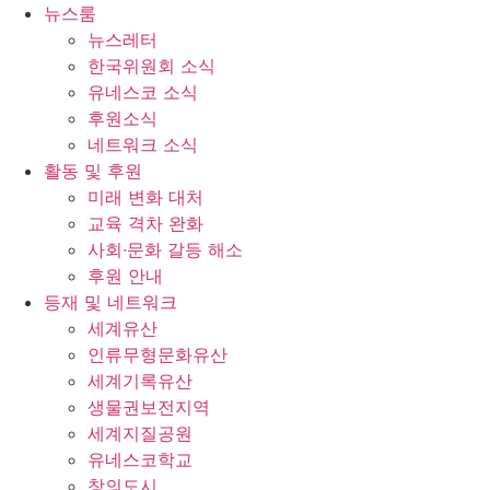
콘
뉴스룸
텐
뉴스레터
츠
한국위원회 소식
로
유네스코 소식
건
후원소식
너
네트워크 소식
뛰
활동 및 후원
기
미래 변화 대처
교육 격차 완화
사회∙문화 갈등 해소
후원 안내
등재 및 네트워크
세계유산
인류무형문화유산
세계기록유산
생물권보전지역
세계지질공원
유네스코학교
창의도시