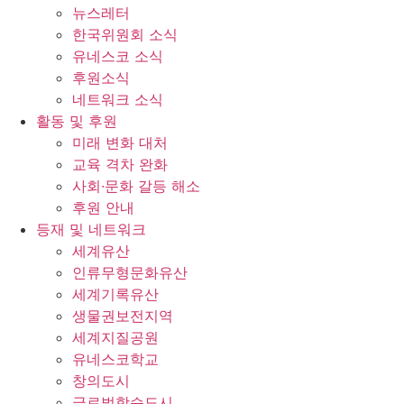
뉴스레터
한국위원회 소식
유네스코 소식
후원소식
네트워크 소식
활동 및 후원
미래 변화 대처
교육 격차 완화
사회∙문화 갈등 해소
후원 안내
등재 및 네트워크
세계유산
인류무형문화유산
세계기록유산
생물권보전지역
세계지질공원
유네스코학교
창의도시
글로벌학습도시