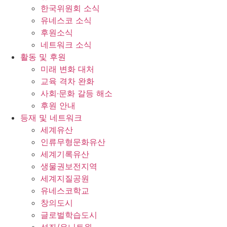
한국위원회 소식
유네스코 소식
후원소식
네트워크 소식
활동 및 후원
미래 변화 대처
교육 격차 완화
사회∙문화 갈등 해소
후원 안내
등재 및 네트워크
세계유산
인류무형문화유산
세계기록유산
생물권보전지역
세계지질공원
유네스코학교
창의도시
글로벌학습도시