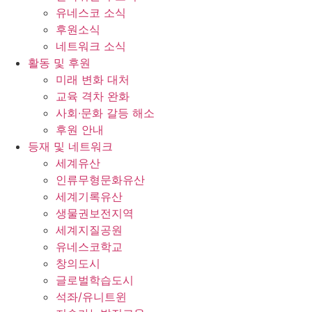
유네스코 소식
후원소식
네트워크 소식
활동 및 후원
미래 변화 대처
교육 격차 완화
사회∙문화 갈등 해소
후원 안내
등재 및 네트워크
세계유산
인류무형문화유산
세계기록유산
생물권보전지역
세계지질공원
유네스코학교
창의도시
글로벌학습도시
석좌/유니트윈