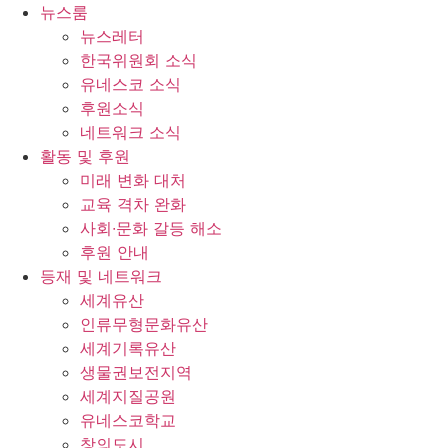
콘
뉴스룸
텐
뉴스레터
츠
한국위원회 소식
로
유네스코 소식
건
후원소식
너
네트워크 소식
뛰
활동 및 후원
기
미래 변화 대처
교육 격차 완화
사회∙문화 갈등 해소
후원 안내
등재 및 네트워크
세계유산
인류무형문화유산
세계기록유산
생물권보전지역
세계지질공원
유네스코학교
창의도시