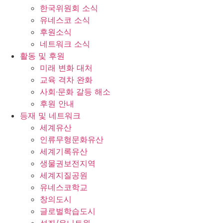
한국위원회 소식
유네스코 소식
후원소식
네트워크 소식
활동 및 후원
미래 변화 대처
교육 격차 완화
사회∙문화 갈등 해소
후원 안내
등재 및 네트워크
세계유산
인류무형문화유산
세계기록유산
생물권보전지역
세계지질공원
유네스코학교
창의도시
글로벌학습도시