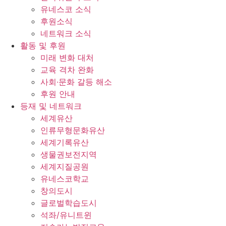
유네스코 소식
후원소식
네트워크 소식
활동 및 후원
미래 변화 대처
교육 격차 완화
사회∙문화 갈등 해소
후원 안내
등재 및 네트워크
세계유산
인류무형문화유산
세계기록유산
생물권보전지역
세계지질공원
유네스코학교
창의도시
글로벌학습도시
석좌/유니트윈