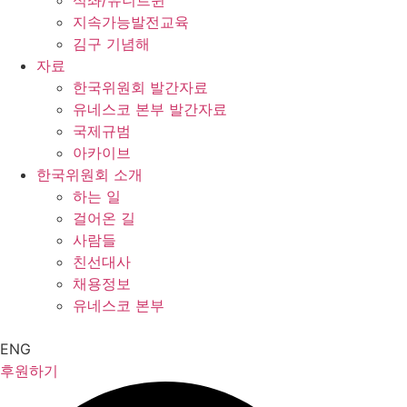
석좌/유니트윈
지속가능발전교육
김구 기념해
자료
한국위원회 발간자료
유네스코 본부 발간자료
국제규범
아카이브
한국위원회 소개
하는 일
걸어온 길
사람들
친선대사
채용정보
유네스코 본부
ENG
후원하기