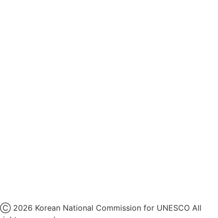
후원개발 홈페이지 이용약관
영상정보처리기기 운영지침
후원명칭 사용 신청 안내
유네스코회관
국민권익위원회
인스타그램
카카오톡 채널
페이스북
네이버 블로그
유튜브
X
Ⓒ 2026 Korean National Commission for UNESCO All