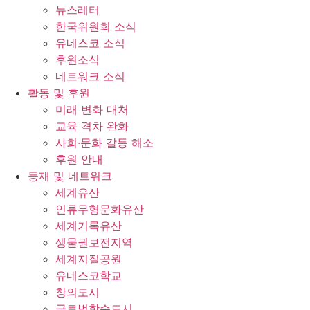
뉴스레터
한국위원회 소식
유네스코 소식
후원소식
네트워크 소식
활동 및 후원
미래 변화 대처
교육 격차 완화
사회∙문화 갈등 해소
후원 안내
등재 및 네트워크
세계유산
인류무형문화유산
세계기록유산
생물권보전지역
세계지질공원
유네스코학교
창의도시
글로벌학습도시