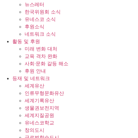
뉴스레터
한국위원회 소식
유네스코 소식
후원소식
네트워크 소식
활동 및 후원
미래 변화 대처
교육 격차 완화
사회∙문화 갈등 해소
후원 안내
등재 및 네트워크
세계유산
인류무형문화유산
세계기록유산
생물권보전지역
세계지질공원
유네스코학교
창의도시
글로벌학습도시