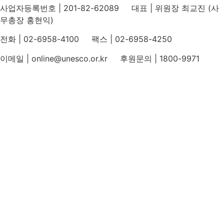
사업자등록번호 | 201-82-62089 대표 | 위원장 최교진 (사
무총장 홍현익)
전화 | 02-6958-4100 팩스 | 02-6958-4250
이메일 | online@unesco.or.kr 후원문의 | 1800-9971
개인정보처리방침
후원개발 홈페이지 이용약관
영상정보처리기기 운영지침
후원명칭 사용 신청 안내
유네스코회관
국민권익위원회
인스타그램
카카오톡 채널
페이스북