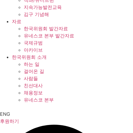
석좌/유니트윈
지속가능발전교육
김구 기념해
자료
한국위원회 발간자료
유네스코 본부 발간자료
국제규범
아카이브
한국위원회 소개
하는 일
걸어온 길
사람들
친선대사
채용정보
유네스코 본부
ENG
후원하기