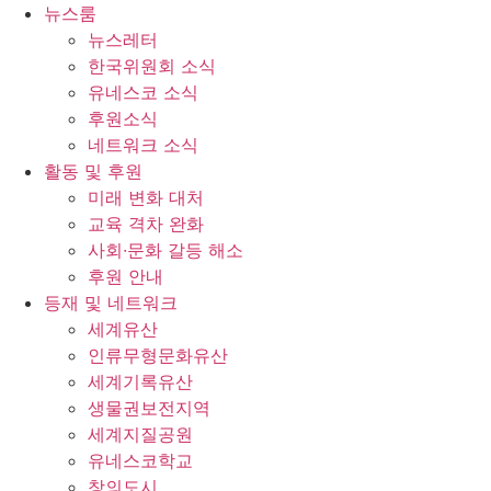
콘
뉴스룸
텐
뉴스레터
츠
한국위원회 소식
로
유네스코 소식
건
후원소식
너
네트워크 소식
뛰
활동 및 후원
기
미래 변화 대처
교육 격차 완화
사회∙문화 갈등 해소
후원 안내
등재 및 네트워크
세계유산
인류무형문화유산
세계기록유산
생물권보전지역
세계지질공원
유네스코학교
창의도시