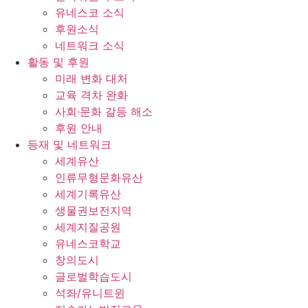
유네스코 소식
후원소식
네트워크 소식
활동 및 후원
미래 변화 대처
교육 격차 완화
사회∙문화 갈등 해소
후원 안내
등재 및 네트워크
세계유산
인류무형문화유산
세계기록유산
생물권보전지역
세계지질공원
유네스코학교
창의도시
글로벌학습도시
석좌/유니트윈