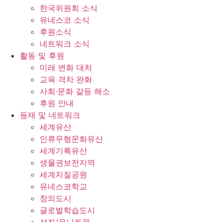
한국위원회 소식
유네스코 소식
후원소식
네트워크 소식
활동 및 후원
미래 변화 대처
교육 격차 완화
사회∙문화 갈등 해소
후원 안내
등재 및 네트워크
세계유산
인류무형문화유산
세계기록유산
생물권보전지역
세계지질공원
유네스코학교
창의도시
글로벌학습도시