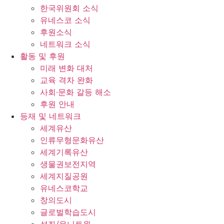
한국위원회 소식
유네스코 소식
후원소식
네트워크 소식
활동 및 후원
미래 변화 대처
교육 격차 완화
사회∙문화 갈등 해소
후원 안내
등재 및 네트워크
세계유산
인류무형문화유산
세계기록유산
생물권보전지역
세계지질공원
유네스코학교
창의도시
글로벌학습도시