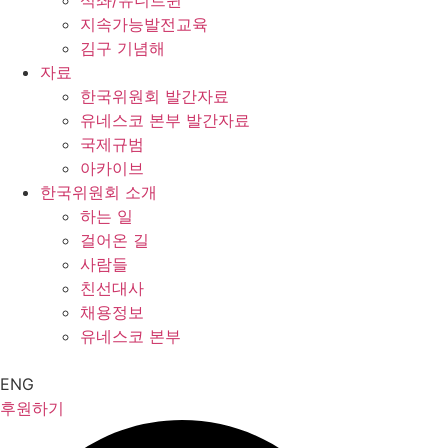
석좌/유니트윈
지속가능발전교육
김구 기념해
자료
한국위원회 발간자료
유네스코 본부 발간자료
국제규범
아카이브
한국위원회 소개
하는 일
걸어온 길
사람들
친선대사
채용정보
유네스코 본부
ENG
후원하기