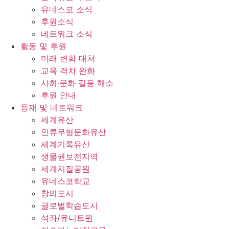
유네스코 소식
후원소식
네트워크 소식
활동 및 후원
미래 변화 대처
교육 격차 완화
사회∙문화 갈등 해소
후원 안내
등재 및 네트워크
세계유산
인류무형문화유산
세계기록유산
생물권보전지역
세계지질공원
유네스코학교
창의도시
글로벌학습도시
석좌/유니트윈