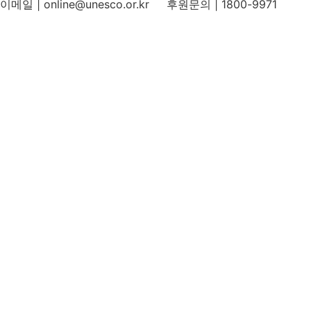
이메일 | online@unesco.or.kr 후원문의 | 1800-9971
개인정보처리방침
후원개발 홈페이지 이용약관
영상정보처리기기 운영지침
후원명칭 사용 신청 안내
유네스코회관
국민권익위원회
인스타그램
카카오톡 채널
페이스북
네이버 블로그
유튜브
X