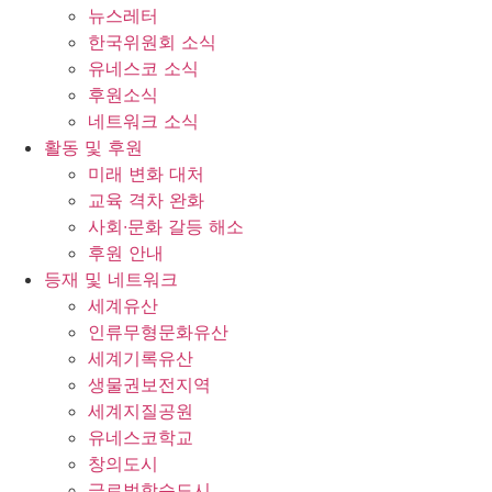
뉴스레터
한국위원회 소식
유네스코 소식
후원소식
네트워크 소식
활동 및 후원
미래 변화 대처
교육 격차 완화
사회∙문화 갈등 해소
후원 안내
등재 및 네트워크
세계유산
인류무형문화유산
세계기록유산
생물권보전지역
세계지질공원
유네스코학교
창의도시
글로벌학습도시