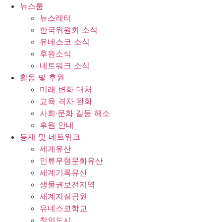
콘
뉴스룸
텐
뉴스레터
츠
한국위원회 소식
로
유네스코 소식
건
후원소식
너
네트워크 소식
뛰
활동 및 후원
기
미래 변화 대처
교육 격차 완화
사회∙문화 갈등 해소
후원 안내
등재 및 네트워크
세계유산
인류무형문화유산
세계기록유산
생물권보전지역
세계지질공원
유네스코학교
창의도시