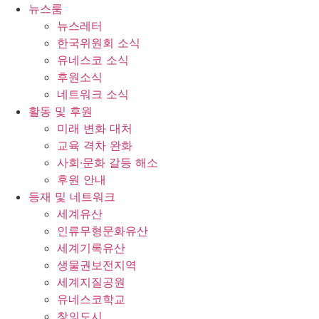
콘
뉴스룸
텐
뉴스레터
츠
한국위원회 소식
로
유네스코 소식
건
후원소식
너
네트워크 소식
뛰
활동 및 후원
기
미래 변화 대처
교육 격차 완화
사회∙문화 갈등 해소
후원 안내
등재 및 네트워크
세계유산
인류무형문화유산
세계기록유산
생물권보전지역
세계지질공원
유네스코학교
창의도시