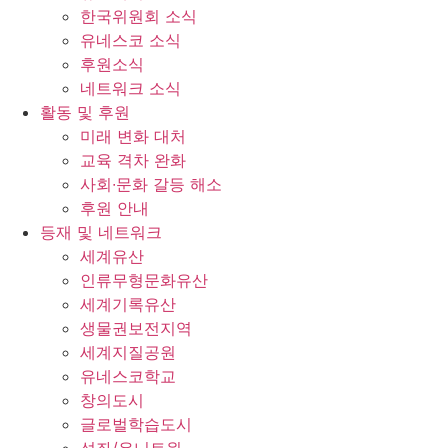
한국위원회 소식
유네스코 소식
후원소식
네트워크 소식
활동 및 후원
미래 변화 대처
교육 격차 완화
사회∙문화 갈등 해소
후원 안내
등재 및 네트워크
세계유산
인류무형문화유산
세계기록유산
생물권보전지역
세계지질공원
유네스코학교
창의도시
글로벌학습도시