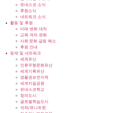
유네스코 소식
후원소식
네트워크 소식
활동 및 후원
미래 변화 대처
교육 격차 완화
사회∙문화 갈등 해소
후원 안내
등재 및 네트워크
세계유산
인류무형문화유산
세계기록유산
생물권보전지역
세계지질공원
유네스코학교
창의도시
글로벌학습도시
석좌/유니트윈