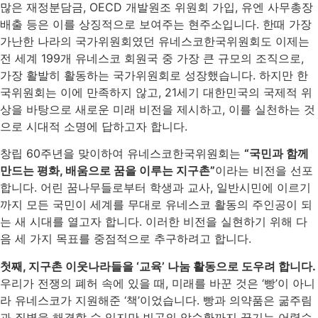
많은 재정분담금, OECD 개발원조 위원회 가입, 유엔 사무총장
배출 등은 이를 상징적으로 보여주는 현주소입니다. 한때 가장
가난한 나라의 국가위원회였던 유네스코한국위원회도 이제는
전 세계 199개 유네스코 회원국 중 가장 큰 규모의 조직으로,
가장 활발히 활동하는 국가위원회로 성장했습니다. 하지만 한
국위원회는 이에 만족하지 않고, 21세기 대한민국의 국제적 위
상을 바탕으로 새로운 미래 비전을 제시하고, 이를 실천하는 것
으로 시대적 소명에 답하고자 합니다.
창립 60주년을 맞이하여 유네스코한국위원회는
“국민과 함께
만드는 평화, 배움으로 꿈을 이루는 지구촌”
이라는 비전을 선포
합니다. 어린 꿈나무들로부터 학생과 교사, 일반시민에 이르기
까지 모든 국민이 세계를 무대로 유네스코 활동의 주인공이 되
는 새 시대를 열고자 합니다. 이러한 비전을 실현하기 위해 다
음 세 가지 목표를 중점적으로 추구하려고 합니다.
첫째, 지구촌 이웃나라들을 ‘교육’ 나눔 활동으로 도우려 합니다.
우리가 전쟁의 폐허 속에 있을 때, 미래를 바꾼 것은 ‘빵’이 아니
라 유네스코가 지원해준 ‘책’이었습니다. 빵과 의약품은 굶주림
과 질병을 해결할 수 있지만 빈곤의 악순환까지 끊기는 어렵습