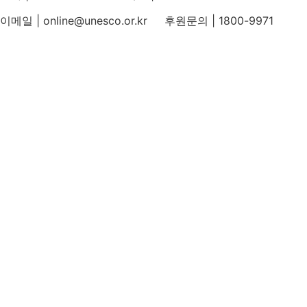
이메일 | online@unesco.or.kr 후원문의 | 1800-9971
개인정보처리방침
후원개발 홈페이지 이용약관
영상정보처리기기 운영지침
후원명칭 사용 신청 안내
유네스코회관
국민권익위원회
인스타그램
카카오톡 채널
페이스북
네이버 블로그
유튜브