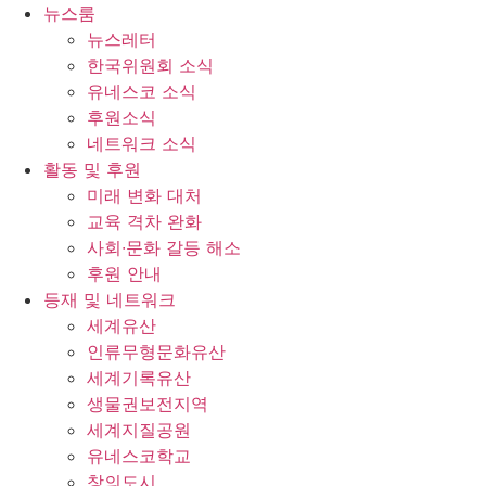
콘
뉴스룸
텐
뉴스레터
츠
한국위원회 소식
로
유네스코 소식
건
후원소식
너
네트워크 소식
뛰
활동 및 후원
기
미래 변화 대처
교육 격차 완화
사회∙문화 갈등 해소
후원 안내
등재 및 네트워크
세계유산
인류무형문화유산
세계기록유산
생물권보전지역
세계지질공원
유네스코학교
창의도시