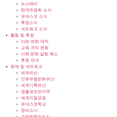
뉴스레터
한국위원회 소식
유네스코 소식
후원소식
네트워크 소식
활동 및 후원
미래 변화 대처
교육 격차 완화
사회∙문화 갈등 해소
후원 안내
등재 및 네트워크
세계유산
인류무형문화유산
세계기록유산
생물권보전지역
세계지질공원
유네스코학교
창의도시
글로벌학습도시