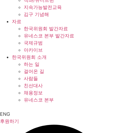
석좌/유니트윈
지속가능발전교육
김구 기념해
자료
한국위원회 발간자료
유네스코 본부 발간자료
국제규범
아카이브
한국위원회 소개
하는 일
걸어온 길
사람들
친선대사
채용정보
유네스코 본부
ENG
후원하기