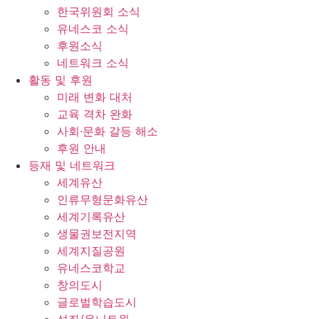
한국위원회 소식
유네스코 소식
후원소식
네트워크 소식
활동 및 후원
미래 변화 대처
교육 격차 완화
사회∙문화 갈등 해소
후원 안내
등재 및 네트워크
세계유산
인류무형문화유산
세계기록유산
생물권보전지역
세계지질공원
유네스코학교
창의도시
글로벌학습도시