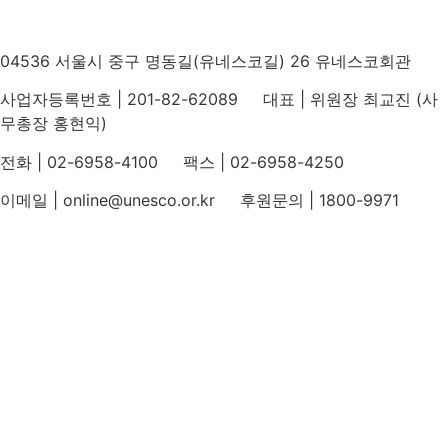
04536 서울시 중구 명동길(유네스코길) 26 유네스코회관
사업자등록번호 | 201-82-62089 대표 | 위원장 최교진 (사
무총장 홍현익)
전화 | 02-6958-4100 팩스 | 02-6958-4250
이메일 | online@unesco.or.kr 후원문의 | 1800-9971
개인정보처리방침
후원개발 홈페이지 이용약관
영상정보처리기기 운영지침
후원명칭 사용 신청 안내
유네스코회관
국민권익위원회
인스타그램