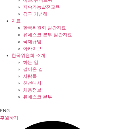
석좌/유니트윈
지속가능발전교육
김구 기념해
자료
한국위원회 발간자료
유네스코 본부 발간자료
국제규범
아카이브
한국위원회 소개
하는 일
걸어온 길
사람들
친선대사
채용정보
유네스코 본부
ENG
후원하기