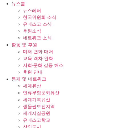
콘
뉴스룸
텐
뉴스레터
츠
한국위원회 소식
로
유네스코 소식
건
후원소식
너
네트워크 소식
뛰
활동 및 후원
기
미래 변화 대처
교육 격차 완화
사회∙문화 갈등 해소
후원 안내
등재 및 네트워크
세계유산
인류무형문화유산
세계기록유산
생물권보전지역
세계지질공원
유네스코학교
창의도시