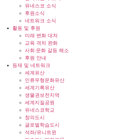
유네스코 소식
후원소식
네트워크 소식
활동 및 후원
미래 변화 대처
교육 격차 완화
사회∙문화 갈등 해소
후원 안내
등재 및 네트워크
세계유산
인류무형문화유산
세계기록유산
생물권보전지역
세계지질공원
유네스코학교
창의도시
글로벌학습도시
석좌/유니트윈