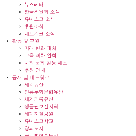
뉴스레터
한국위원회 소식
유네스코 소식
후원소식
네트워크 소식
활동 및 후원
미래 변화 대처
교육 격차 완화
사회∙문화 갈등 해소
후원 안내
등재 및 네트워크
세계유산
인류무형문화유산
세계기록유산
생물권보전지역
세계지질공원
유네스코학교
창의도시
글로벌학습도시