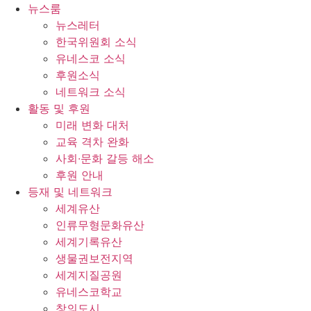
콘
뉴스룸
텐
뉴스레터
츠
한국위원회 소식
로
유네스코 소식
건
후원소식
너
네트워크 소식
뛰
활동 및 후원
기
미래 변화 대처
교육 격차 완화
사회∙문화 갈등 해소
후원 안내
등재 및 네트워크
세계유산
인류무형문화유산
세계기록유산
생물권보전지역
세계지질공원
유네스코학교
창의도시