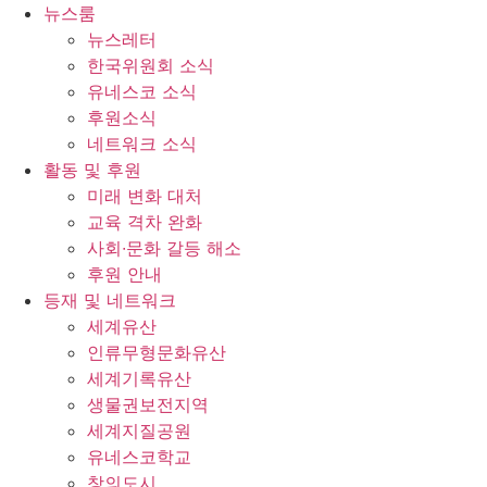
콘
뉴스룸
텐
뉴스레터
츠
한국위원회 소식
로
유네스코 소식
건
후원소식
너
네트워크 소식
뛰
활동 및 후원
기
미래 변화 대처
교육 격차 완화
사회∙문화 갈등 해소
후원 안내
등재 및 네트워크
세계유산
인류무형문화유산
세계기록유산
생물권보전지역
세계지질공원
유네스코학교
창의도시