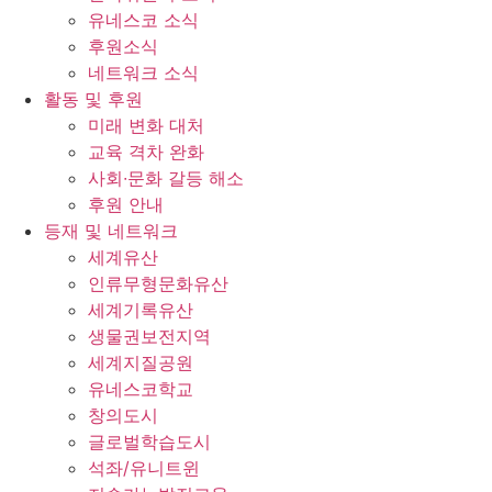
유네스코 소식
후원소식
네트워크 소식
활동 및 후원
미래 변화 대처
교육 격차 완화
사회∙문화 갈등 해소
후원 안내
등재 및 네트워크
세계유산
인류무형문화유산
세계기록유산
생물권보전지역
세계지질공원
유네스코학교
창의도시
글로벌학습도시
석좌/유니트윈