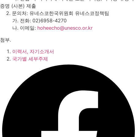
증명 (사본) 제출
2. 문의처: 유네스코한국위원회 유네스코정책팀
가. 전화: 02)6958-4270
나. 이메일:
hoheecho@unesco.or.kr
첨부.
이력서, 자기소개서
국가별 세부주제