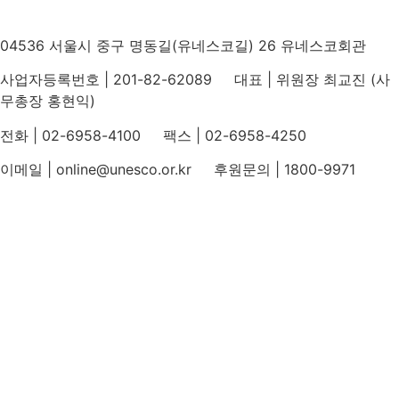
04536 서울시 중구 명동길(유네스코길) 26 유네스코회관
사업자등록번호 | 201-82-62089 대표 | 위원장 최교진 (사
무총장 홍현익)
전화 | 02-6958-4100 팩스 | 02-6958-4250
이메일 | online@unesco.or.kr 후원문의 | 1800-9971
개인정보처리방침
후원개발 홈페이지 이용약관
영상정보처리기기 운영지침
후원명칭 사용 신청 안내
유네스코회관
국민권익위원회
인스타그램