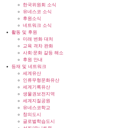
한국위원회 소식
유네스코 소식
후원소식
네트워크 소식
활동 및 후원
미래 변화 대처
교육 격차 완화
사회∙문화 갈등 해소
후원 안내
등재 및 네트워크
세계유산
인류무형문화유산
세계기록유산
생물권보전지역
세계지질공원
유네스코학교
창의도시
글로벌학습도시