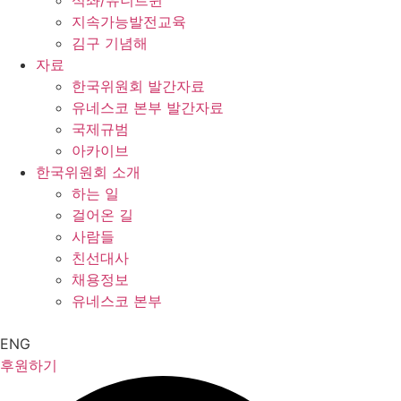
석좌/유니트윈
지속가능발전교육
김구 기념해
자료
한국위원회 발간자료
유네스코 본부 발간자료
국제규범
아카이브
한국위원회 소개
하는 일
걸어온 길
사람들
친선대사
채용정보
유네스코 본부
ENG
후원하기