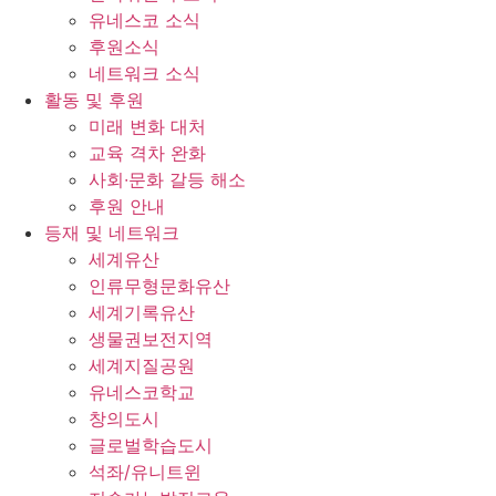
유네스코 소식
후원소식
네트워크 소식
활동 및 후원
미래 변화 대처
교육 격차 완화
사회∙문화 갈등 해소
후원 안내
등재 및 네트워크
세계유산
인류무형문화유산
세계기록유산
생물권보전지역
세계지질공원
유네스코학교
창의도시
글로벌학습도시
석좌/유니트윈