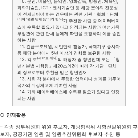
10. 문인, 미술인, 음악인, 영화감독, 방송인, 체육인,
과학기술인, ICTㆍ벤처기술인 등 해당 분야의 전문성
이 전제되어야 하는 경우에는 관련 기관ㆍ협회ㆍ단체
(이하 “관련 단체 등”이라 한다)
가 추천한 사람 중 데이터베이
스에 수록할 필요가 있다고 인정되는 사람과 여성가족
부장관이 관련 단체 등에게 확인을 요청하여 이를 승인
하는 사람
11. 긴급구조요원, 시민단체 활동가, 국제기구 종사자
등 해당 분야에서 5년 이상의 경험을 보유한 사람
(제12호 제외)
12. 각 호
의 해당자 중 청년인재 또는 「청
년기본법 시행령」제20조의2에 따라 각 기관ㆍ단체
의 장으로부터 추천을 받은 청년인재
13. 사회 각 분야에서 뚜렷한 업적이나 성과를 거두어
국가의 위상제고에 기여한 사람
14. 기타 데이터베이스에 수록될 필요가 있다고 인정
되는 사람
○
인재
활용
– 각종 정부위원회 위원 후보자, 개방형직위 시험선발위원회 후
보자, 공공기관 임원 및 임원추천위원회 후보자 추천 등