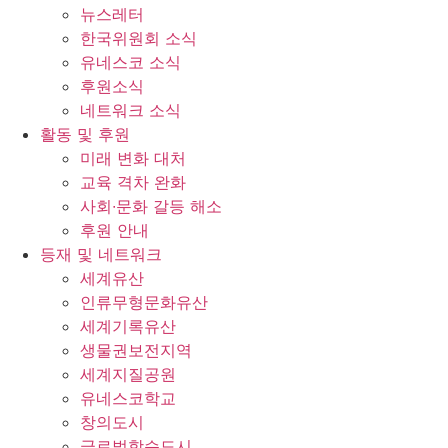
뉴스레터
한국위원회 소식
유네스코 소식
후원소식
네트워크 소식
활동 및 후원
미래 변화 대처
교육 격차 완화
사회∙문화 갈등 해소
후원 안내
등재 및 네트워크
세계유산
인류무형문화유산
세계기록유산
생물권보전지역
세계지질공원
유네스코학교
창의도시
글로벌학습도시