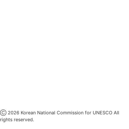
영상정보처리기기 운영지침
후원명칭 사용 신청 안내
유네스코회관
국민권익위원회
인스타그램
카카오톡 채널
페이스북
네이버 블로그
유튜브
X
Ⓒ 2026 Korean National Commission for UNESCO All
rights reserved.