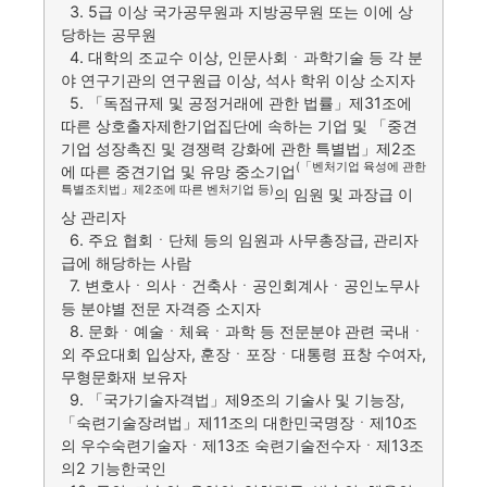
3. 5급 이상 국가공무원과 지방공무원 또는 이에 상
당하는 공무원
4. 대학의 조교수 이상, 인문사회ㆍ과학기술 등 각 분
야 연구기관의 연구원급 이상, 석사 학위 이상 소지자
5. 「독점규제 및 공정거래에 관한 법률」제31조에
따른 상호출자제한기업집단에 속하는 기업 및 「중견
기업 성장촉진 및 경쟁력 강화에 관한 특별법」제2조
(「벤처기업 육성에 관한
에 따른 중견기업 및 유망 중소기업
특별조치법」제2조에 따른 벤처기업 등)
의 임원 및 과장급 이
상 관리자
6. 주요 협회ㆍ단체 등의 임원과 사무총장급, 관리자
급에 해당하는 사람
7. 변호사ㆍ의사ㆍ건축사ㆍ공인회계사ㆍ공인노무사
등 분야별 전문 자격증 소지자
8. 문화ㆍ예술ㆍ체육ㆍ과학 등 전문분야 관련 국내ㆍ
외 주요대회 입상자, 훈장ㆍ포장ㆍ대통령 표창 수여자,
무형문화재 보유자
9. 「국가기술자격법」제9조의 기술사 및 기능장,
「숙련기술장려법」제11조의 대한민국명장ㆍ제10조
의 우수숙련기술자ㆍ제13조 숙련기술전수자ㆍ제13조
의2 기능한국인