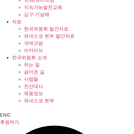
석좌/유니트윈
지속가능발전교육
김구 기념해
자료
한국위원회 발간자료
유네스코 본부 발간자료
국제규범
아카이브
한국위원회 소개
하는 일
걸어온 길
사람들
친선대사
채용정보
유네스코 본부
ENG
후원하기