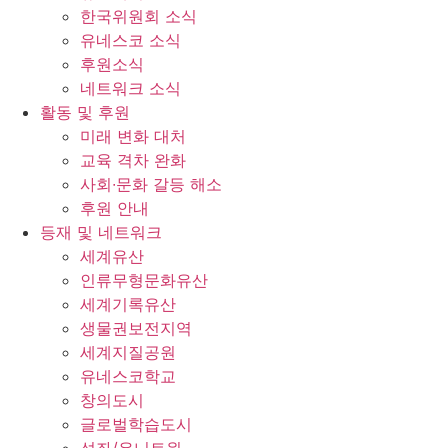
한국위원회 소식
유네스코 소식
후원소식
네트워크 소식
활동 및 후원
미래 변화 대처
교육 격차 완화
사회∙문화 갈등 해소
후원 안내
등재 및 네트워크
세계유산
인류무형문화유산
세계기록유산
생물권보전지역
세계지질공원
유네스코학교
창의도시
글로벌학습도시