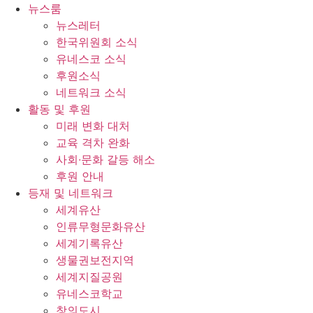
콘
뉴스룸
텐
뉴스레터
츠
한국위원회 소식
로
유네스코 소식
건
후원소식
너
네트워크 소식
뛰
활동 및 후원
기
미래 변화 대처
교육 격차 완화
사회∙문화 갈등 해소
후원 안내
등재 및 네트워크
세계유산
인류무형문화유산
세계기록유산
생물권보전지역
세계지질공원
유네스코학교
창의도시