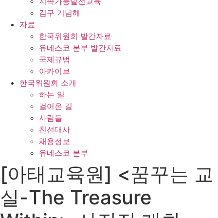
지속가능발전교육
김구 기념해
자료
한국위원회 발간자료
유네스코 본부 발간자료
국제규범
아카이브
한국위원회 소개
하는 일
걸어온 길
사람들
친선대사
채용정보
유네스코 본부
[아태교육원] <꿈꾸는 교
실-The Treasure