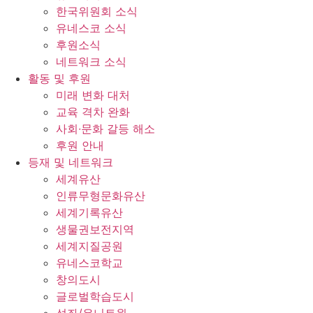
한국위원회 소식
유네스코 소식
후원소식
네트워크 소식
활동 및 후원
미래 변화 대처
교육 격차 완화
사회∙문화 갈등 해소
후원 안내
등재 및 네트워크
세계유산
인류무형문화유산
세계기록유산
생물권보전지역
세계지질공원
유네스코학교
창의도시
글로벌학습도시