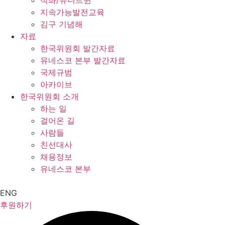
석좌/유니트윈
지속가능발전교육
김구 기념해
자료
한국위원회 발간자료
유네스코 본부 발간자료
국제규범
아카이브
한국위원회 소개
하는 일
걸어온 길
사람들
친선대사
채용정보
유네스코 본부
ENG
후원하기