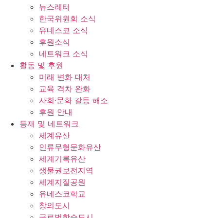
뉴스레터
한국위원회 소식
유네스코 소식
후원소식
네트워크 소식
활동 및 후원
미래 변화 대처
교육 격차 완화
사회∙문화 갈등 해소
후원 안내
등재 및 네트워크
세계유산
인류무형문화유산
세계기록유산
생물권보전지역
세계지질공원
유네스코학교
창의도시
글로벌학습도시