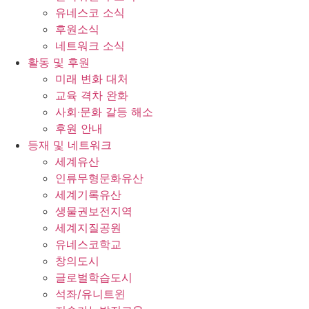
유네스코 소식
후원소식
네트워크 소식
활동 및 후원
미래 변화 대처
교육 격차 완화
사회∙문화 갈등 해소
후원 안내
등재 및 네트워크
세계유산
인류무형문화유산
세계기록유산
생물권보전지역
세계지질공원
유네스코학교
창의도시
글로벌학습도시
석좌/유니트윈