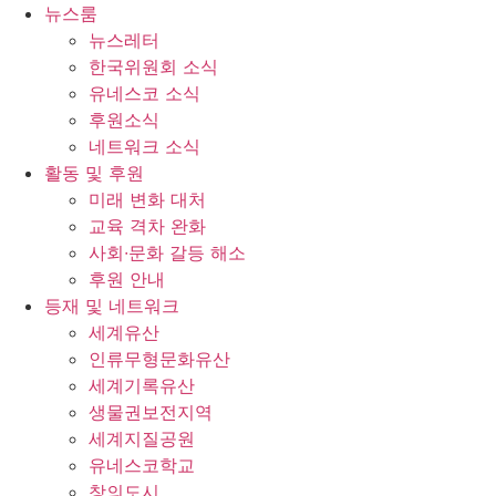
콘
뉴스룸
텐
뉴스레터
츠
한국위원회 소식
로
유네스코 소식
건
후원소식
너
네트워크 소식
뛰
활동 및 후원
기
미래 변화 대처
교육 격차 완화
사회∙문화 갈등 해소
후원 안내
등재 및 네트워크
세계유산
인류무형문화유산
세계기록유산
생물권보전지역
세계지질공원
유네스코학교
창의도시