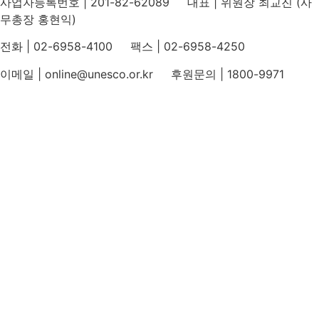
사업자등록번호 | 201-82-62089 대표 | 위원장 최교진 (사
무총장 홍현익)
전화 | 02-6958-4100 팩스 | 02-6958-4250
이메일 | online@unesco.or.kr 후원문의 | 1800-9971
개인정보처리방침
후원개발 홈페이지 이용약관
영상정보처리기기 운영지침
후원명칭 사용 신청 안내
유네스코회관
국민권익위원회
인스타그램
카카오톡 채널
페이스북