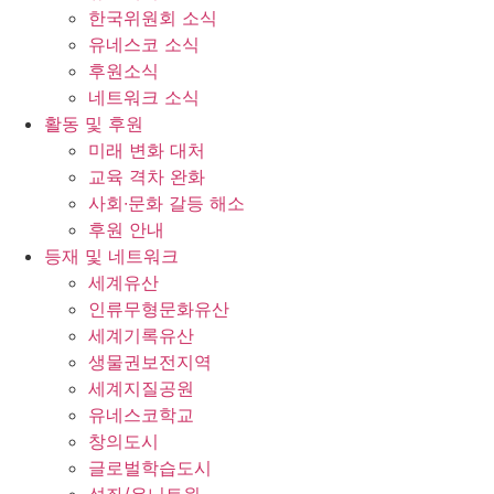
한국위원회 소식
유네스코 소식
후원소식
네트워크 소식
활동 및 후원
미래 변화 대처
교육 격차 완화
사회∙문화 갈등 해소
후원 안내
등재 및 네트워크
세계유산
인류무형문화유산
세계기록유산
생물권보전지역
세계지질공원
유네스코학교
창의도시
글로벌학습도시