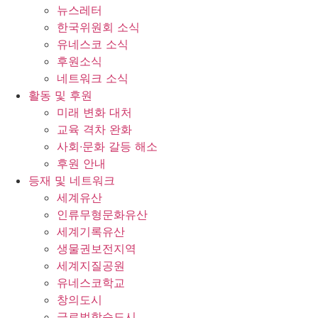
뉴스레터
한국위원회 소식
유네스코 소식
후원소식
네트워크 소식
활동 및 후원
미래 변화 대처
교육 격차 완화
사회∙문화 갈등 해소
후원 안내
등재 및 네트워크
세계유산
인류무형문화유산
세계기록유산
생물권보전지역
세계지질공원
유네스코학교
창의도시
글로벌학습도시