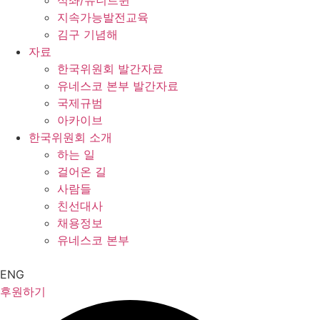
석좌/유니트윈
지속가능발전교육
김구 기념해
자료
한국위원회 발간자료
유네스코 본부 발간자료
국제규범
아카이브
한국위원회 소개
하는 일
걸어온 길
사람들
친선대사
채용정보
유네스코 본부
ENG
후원하기