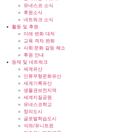
유네스코 소식
후원소식
네트워크 소식
활동 및 후원
미래 변화 대처
교육 격차 완화
사회∙문화 갈등 해소
후원 안내
등재 및 네트워크
세계유산
인류무형문화유산
세계기록유산
생물권보전지역
세계지질공원
유네스코학교
창의도시
글로벌학습도시
석좌/유니트윈