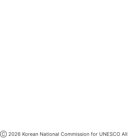
개인정보처리방침
후원개발 홈페이지 이용약관
영상정보처리기기 운영지침
후원명칭 사용 신청 안내
유네스코회관
국민권익위원회
인스타그램
카카오톡 채널
페이스북
네이버 블로그
유튜브
X
Ⓒ 2026 Korean National Commission for UNESCO All