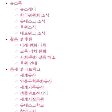
콘
뉴스룸
텐
뉴스레터
츠
한국위원회 소식
로
유네스코 소식
건
후원소식
너
네트워크 소식
뛰
활동 및 후원
기
미래 변화 대처
교육 격차 완화
사회∙문화 갈등 해소
후원 안내
등재 및 네트워크
세계유산
인류무형문화유산
세계기록유산
생물권보전지역
세계지질공원
유네스코학교
창의도시