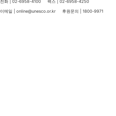
전화 | 02-6958-4100 팩스 | 02-6958-4250
이메일 | online@unesco.or.kr 후원문의 | 1800-9971
개인정보처리방침
후원개발 홈페이지 이용약관
영상정보처리기기 운영지침
후원명칭 사용 신청 안내
유네스코회관
국민권익위원회
인스타그램
카카오톡 채널
페이스북
네이버 블로그
유튜브