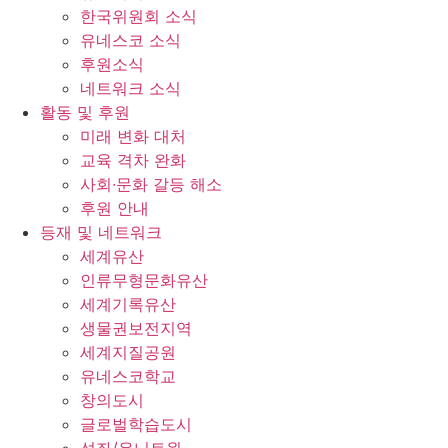
한국위원회 소식
유네스코 소식
후원소식
네트워크 소식
활동 및 후원
미래 변화 대처
교육 격차 완화
사회∙문화 갈등 해소
후원 안내
등재 및 네트워크
세계유산
인류무형문화유산
세계기록유산
생물권보전지역
세계지질공원
유네스코학교
창의도시
글로벌학습도시