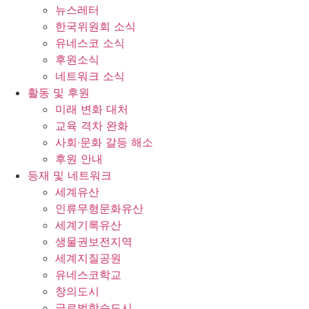
뉴스레터
한국위원회 소식
유네스코 소식
후원소식
네트워크 소식
활동 및 후원
미래 변화 대처
교육 격차 완화
사회∙문화 갈등 해소
후원 안내
등재 및 네트워크
세계유산
인류무형문화유산
세계기록유산
생물권보전지역
세계지질공원
유네스코학교
창의도시
글로벌학습도시