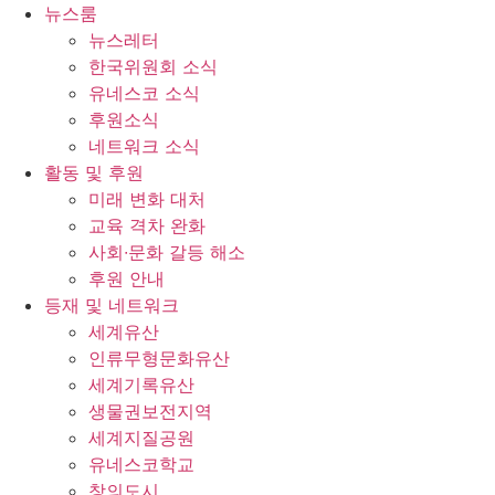
콘
뉴스룸
텐
뉴스레터
츠
한국위원회 소식
로
유네스코 소식
건
후원소식
너
네트워크 소식
뛰
활동 및 후원
기
미래 변화 대처
교육 격차 완화
사회∙문화 갈등 해소
후원 안내
등재 및 네트워크
세계유산
인류무형문화유산
세계기록유산
생물권보전지역
세계지질공원
유네스코학교
창의도시