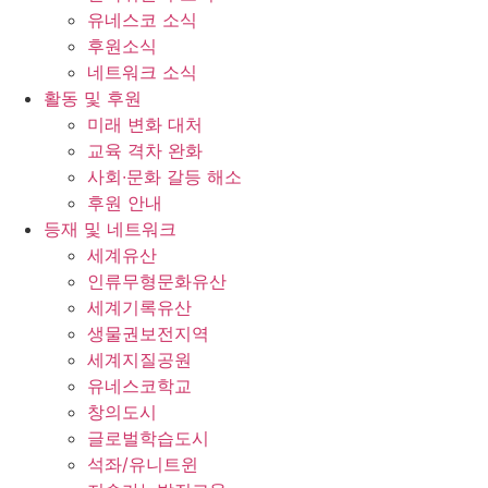
유네스코 소식
후원소식
네트워크 소식
활동 및 후원
미래 변화 대처
교육 격차 완화
사회∙문화 갈등 해소
후원 안내
등재 및 네트워크
세계유산
인류무형문화유산
세계기록유산
생물권보전지역
세계지질공원
유네스코학교
창의도시
글로벌학습도시
석좌/유니트윈