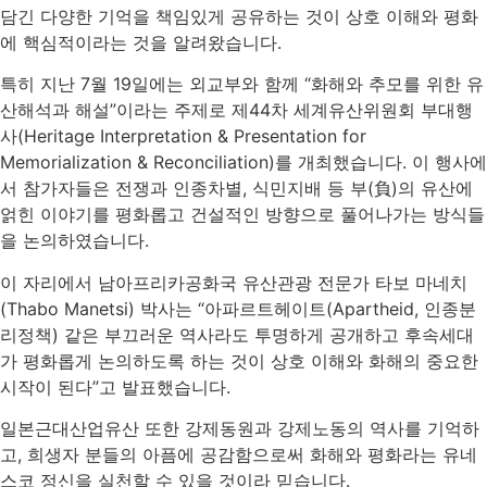
담긴 다양한 기억을 책임있게 공유하는 것이 상호 이해와 평화
에 핵심적이라는 것을 알려왔습니다.
특히 지난 7월 19일에는 외교부와 함께 “화해와 추모를 위한 유
산해석과 해설”이라는 주제로 제44차 세계유산위원회 부대행
사(Heritage Interpretation & Presentation for
Memorialization & Reconciliation)를 개최했습니다. 이 행사에
서 참가자들은 전쟁과 인종차별, 식민지배 등 부(負)의 유산에
얽힌 이야기를 평화롭고 건설적인 방향으로 풀어나가는 방식들
을 논의하였습니다.
이 자리에서 남아프리카공화국 유산관광 전문가 타보 마네치
(Thabo Manetsi) 박사는 “아파르트헤이트(Apartheid, 인종분
리정책) 같은 부끄러운 역사라도 투명하게 공개하고 후속세대
가 평화롭게 논의하도록 하는 것이 상호 이해와 화해의 중요한
시작이 된다”고 발표했습니다.
일본근대산업유산 또한 강제동원과 강제노동의 역사를 기억하
고, 희생자 분들의 아픔에 공감함으로써 화해와 평화라는 유네
스코 정신을 실천할 수 있을 것이라 믿습니다.