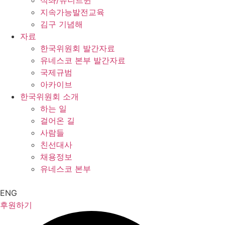
석좌/유니트윈
지속가능발전교육
김구 기념해
자료
한국위원회 발간자료
유네스코 본부 발간자료
국제규범
아카이브
한국위원회 소개
하는 일
걸어온 길
사람들
친선대사
채용정보
유네스코 본부
ENG
후원하기